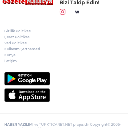
Bizi Takip Edin!
Gizlilik Politikası
Çerez Politikası
Veri Politikası
Kullanım Şartnamesi
Künye
İletişim
HABER YAZILIMI
ve TURKTICARET.NET projesidir Copyright© 2006-