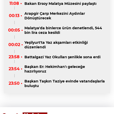
11:08 •
Bakan Ersoy Malatya Müzesini paylaştı
Arapgir Çarşı Merkezini Aydınlar
00:13 •
Dönüştürecek
Malatya'da binlerce ürün denetlendi, 544
00:05 •
bin lira ceza kesildi
Yeşilyurt'ta Yaz akşamları etkinliği
00:02 •
düzenlendi
23:58 •
Battalgazi Yaz Okulları şenlikle sona erdi
Başkan Er: Hekimhan'ı geleceğe
23:54 •
hazırlıyoruz
Başkan Taşkın Taziye evinde vatandaşlarla
23:50 •
buluştu