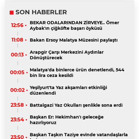
SON HABERLER
BEKAR ODALARINDAN ZİRVEYE.. Ömer
12:56 •
Aybak'ın çiğköfte başarı öyküsü
11:08 •
Bakan Ersoy Malatya Müzesini paylaştı
Arapgir Çarşı Merkezini Aydınlar
00:13 •
Dönüştürecek
Malatya'da binlerce ürün denetlendi, 544
00:05 •
bin lira ceza kesildi
Yeşilyurt'ta Yaz akşamları etkinliği
00:02 •
düzenlendi
23:58 •
Battalgazi Yaz Okulları şenlikle sona erdi
Başkan Er: Hekimhan'ı geleceğe
23:54 •
hazırlıyoruz
Başkan Taşkın Taziye evinde vatandaşlarla
23:50 •