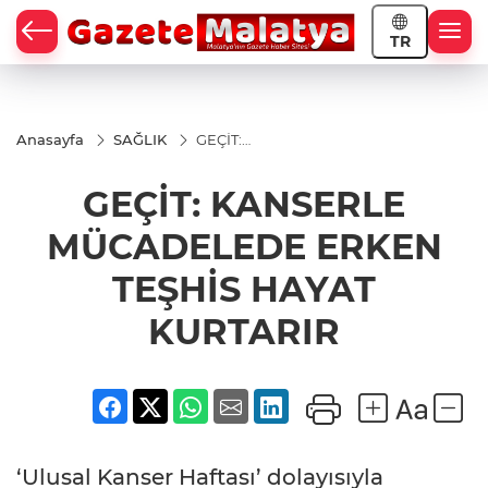
TR
Anasayfa
SAĞLIK
GEÇİT:
KANSERLE
MÜCADELEDE
GEÇİT: KANSERLE
ERKEN TEŞHİS
HAYAT
KURTARIR
MÜCADELEDE ERKEN
TEŞHİS HAYAT
KURTARIR
‘Ulusal Kanser Haftası’ dolayısıyla