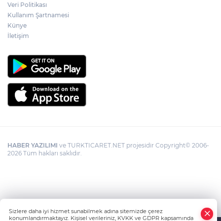
Veri Politikası
Kullanım Şartnamesi
Künye
İletişim
HABER YAZILIMI
ve TURKTICARET.NET projesidir Copyright© 2006-
2026 Tüm hakları saklıdır.
Sizlere daha iyi hizmet sunabilmek adına sitemizde çerez
konumlandırmaktayız. Kişisel verileriniz, KVKK ve GDPR kapsamında