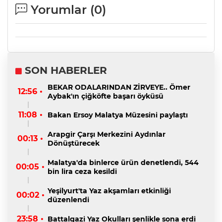
Yorumlar (
0
)
SON HABERLER
BEKAR ODALARINDAN ZİRVEYE.. Ömer
12:56 •
Aybak'ın çiğköfte başarı öyküsü
11:08 •
Bakan Ersoy Malatya Müzesini paylaştı
Arapgir Çarşı Merkezini Aydınlar
00:13 •
Dönüştürecek
Malatya'da binlerce ürün denetlendi, 544
00:05 •
bin lira ceza kesildi
Yeşilyurt'ta Yaz akşamları etkinliği
00:02 •
düzenlendi
23:58 •
Battalgazi Yaz Okulları şenlikle sona erdi