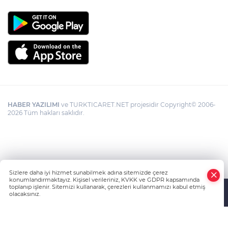
HABER YAZILIMI
ve TURKTICARET.NET projesidir Copyright© 2006-
2026 Tüm hakları saklıdır.
Sizlere daha iyi hizmet sunabilmek adına sitemizde çerez
konumlandırmaktayız. Kişisel verileriniz, KVKK ve GDPR kapsamında
toplanıp işlenir. Sitemizi kullanarak, çerezleri kullanmamızı kabul etmiş
olacaksınız.
Anasayfa
Haber Ara
Yazarlar
İhbar Hattı