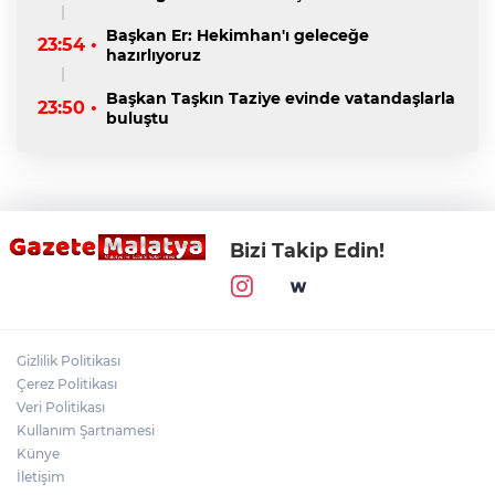
Başkan Er: Hekimhan'ı geleceğe
23:54 •
hazırlıyoruz
Başkan Taşkın Taziye evinde vatandaşlarla
23:50 •
buluştu
Bizi Takip Edin!
Gizlilik Politikası
Çerez Politikası
Veri Politikası
Kullanım Şartnamesi
Künye
İletişim