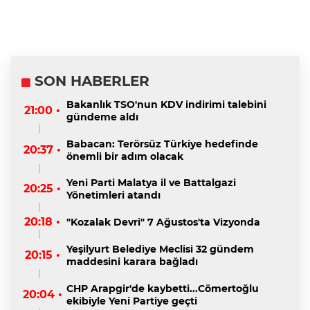
SON HABERLER
Bakanlık TSO'nun KDV indirimi talebini
21:00 •
gündeme aldı
Babacan: Terörsüz Türkiye hedefinde
20:37 •
önemli bir adım olacak
Yeni Parti Malatya il ve Battalgazi
20:25 •
Yönetimleri atandı
20:18 •
"Kozalak Devri" 7 Ağustos'ta Vizyonda
Yeşilyurt Belediye Meclisi 32 gündem
20:15 •
maddesini karara bağladı
CHP Arapgir'de kaybetti...Cömertoğlu
20:04 •
ekibiyle Yeni Partiye geçti