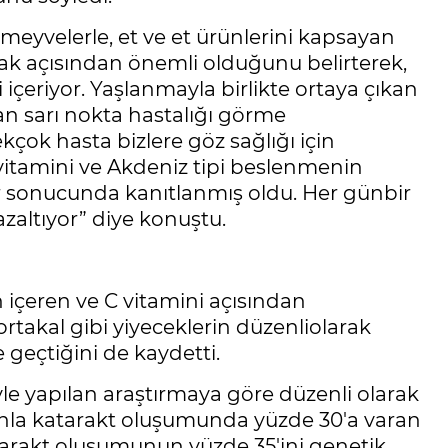
, meyvelerle, et ve et ürünlerini kapsayan
ak açısından önemli olduğunu belirterek,
içeriyor. Yaşlanmayla birlikte ortaya çıkan
n sarı nokta hastalığı görme
çok hasta bizlere göz sağlığı için
 vitamini ve Akdeniz tipi beslenmenin
r sonucunda kanıtlanmış oldu. Her günbir
azaltıyor” diye konuştu.
 içeren ve C vitamini açısından
portakal gibi yiyeceklerin düzenliolarak
geçtiğini de kaydetti.
reyle yapılan araştırmaya göre düzenli olarak
nla katarakt oluşumunda yüzde 30'a varan
arakt oluşumunun yüzde 35'ini genetik