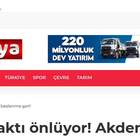
u
TÜRKİYE
SPOR
ÇEVRE
TARIM
i beslenme şart!
aktı önlüyor! Akde