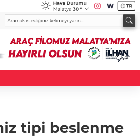
Hava Durumu
TR
Malatya
30 °
niz tipi beslenme