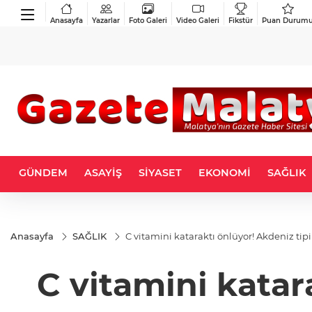
Anasayfa
Yazarlar
Foto Galeri
Video Galeri
Fikstür
Puan Durum
GÜNDEM
ASAYİŞ
SİYASET
EKONOMİ
SAĞLIK
Anasayfa
SAĞLIK
C vitamini kataraktı önlüyor! Akdeniz tip
C vitamini katar