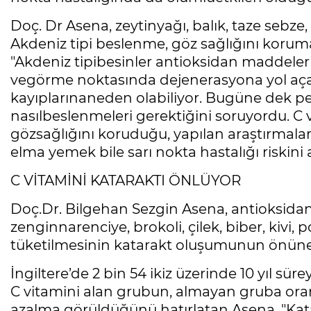
Doç. Dr Asena, zeytinyağı, balık, taze sebze
Akdeniz tipi beslenme, göz sağlığını korum
"Akdeniz tipibesinler antioksidan maddeleri 
vegörme noktasında dejenerasyona yol aça
kayıplarınaneden olabiliyor. Bugüne dek pek
nasılbeslenmeleri gerektiğini soruyordu. C
gözsağlığını koruduğu, yapılan araştırmala
elma yemek bile sarı nokta hastalığı riskini 
C VİTAMİNİ KATARAKTI ÖNLÜYOR
Doç.Dr. Bilgehan Sezgin Asena, antioksidan
zenginnarenciye, brokoli, çilek, biber, kivi, 
tüketilmesinin katarakt oluşumunun önüne 
İngiltere’de 2 bin 54 ikiz üzerinde 10 yıl sü
C vitamini alan grubun, almayan gruba ora
azalma görüldüğünü hatırlatan Asena, "Kat