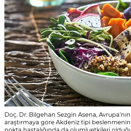
Doç. Dr. Bilgehan Sezgin Asena, Avrupa'nın f
araştırmaya göre Akdeniz tipi beslenmenin 
nokta hastalığında da olumluetkileri olduğ