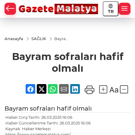
TR
Anasayfa
SAĞLIK
Bayram
sofraları
hafif
Bayram sofraları hafif
olmalı
olmalı
Bayram sofraları hafif olmalı
Haber Giriş Tarihi: 26.03.2025 16:06
Haber Güncellenme Tarihi: 26.03.2025 16:06
Kaynak: Haber Merkezi
https://www.gazetemalatya.com/