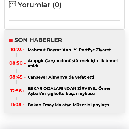
Yorumlar (
0
)
SON HABERLER
10:23 •
Mahmut Boyraz’dan İYİ Parti’ye Ziyaret
Arapgir Çarşını dönüştürmek için ilk temel
08:50 •
atıldı
08:45 •
Cansever Almanya da vefat etti
BEKAR ODALARINDAN ZİRVEYE.. Ömer
12:56 •
Aybak'ın çiğköfte başarı öyküsü
11:08 •
Bakan Ersoy Malatya Müzesini paylaştı