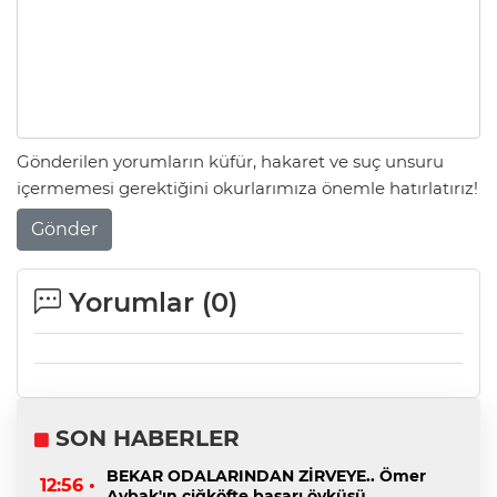
Gönderilen yorumların küfür, hakaret ve suç unsuru
içermemesi gerektiğini okurlarımıza önemle hatırlatırız!
Gönder
Yorumlar (
0
)
SON HABERLER
BEKAR ODALARINDAN ZİRVEYE.. Ömer
12:56 •
Aybak'ın çiğköfte başarı öyküsü