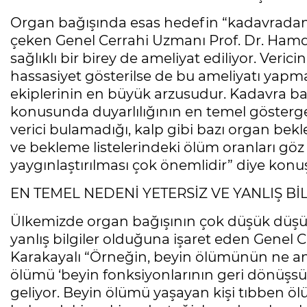
Organ bağışında esas hedefin “kadavradan
çeken Genel Cerrahi Uzmanı Prof. Dr. Hamdi K
sağlıklı bir birey de ameliyat ediliyor. Veric
hassasiyet gösterilse de bu ameliyatı ya
ekiplerinin en büyük arzusudur. Kadavra bağ
konusunda duyarlılığının en temel gösterge
verici bulamadığı, kalp gibi bazı organ bekl
ve bekleme listelerindeki ölüm oranları göz
yaygınlaştırılması çok önemlidir” diye konu
EN TEMEL NEDENİ YETERSİZ VE YANLIŞ BİL
Ülkemizde organ bağışının çok düşük düşük
yanlış bilgiler olduğuna işaret eden Genel 
Karakayalı “Örneğin, beyin ölümünün ne an
ölümü ‘beyin fonksiyonlarının geri dönüşs
geliyor. Beyin ölümü yaşayan kişi tıbben öl