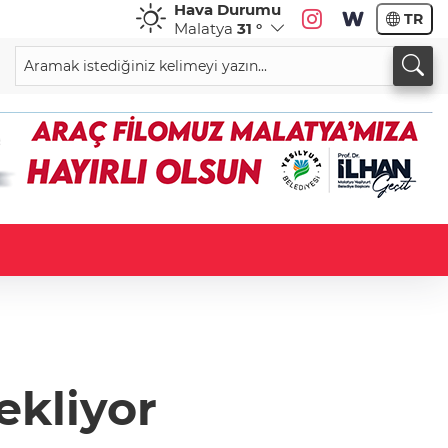
Hava Durumu
TR
Malatya
31 °
ekliyor