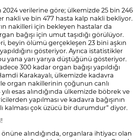
 2024 verilerine göre; ülkemizde 25 bin 246
r nakli ve bin 477 hasta kalp nakli bekliyor.
ın nakilleri için bekleyen hastalar da
gan bağışı için umut taşıdığı görülüyor.
leri, beyin ölümü gerçekleşen 23 bini aşkın
ıldığını gösteriyor. Ayrıca istatistikler
bu yana yarı yarıya düştüğünü gösteriyor.
sadece 300 kadar organ bağışı yapıldığı
. Hamdi Karakayalı, ülkemizde kadavra
e organ nakillerinin çoğunun canlı
4 yılı esas alındığında ülkemizde böbrek ve
ericilerden yapılması ve kadavra bağışının
lı kalması çok üzücü bir durumdur” diyor.
I!
 önüne alındığında, organlara ihtiyacı olan