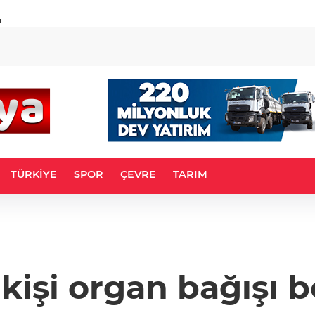
u
TÜRKİYE
SPOR
ÇEVRE
TARIM
 kişi organ bağışı b