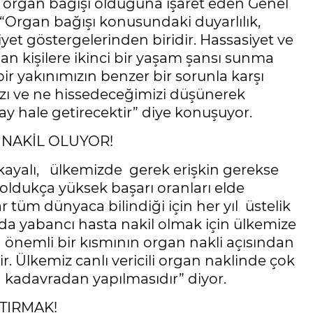
n organ bağışı olduğuna işaret eden Genel
“Organ bağışı konusundaki duyarlılık,
et göstergelerinden biridir. Hassasiyet ve
olan kişilere ikinci bir yaşam şansı sunma
ir yakınımızın benzer bir sorunla karşı
ı ve ne hissedeceğimizi düşünerek
y hale getirecektir” diye konuşuyor.
NAKİL OLUYOR!
kayalı, ülkemizde gerek erişkin gerekse
oldukça yüksek başarı oranları elde
r tüm dünyaca bilindiği için her yıl üstelik
ıda yabancı hasta nakil olmak için ülkemize
n önemli bir kısmının organ nakli açısından
r. Ülkemiz canlı vericili organ naklinde çok
n kadavradan yapılmasıdır” diyor.
TIRMAK!