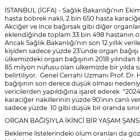
İSTANBUL (İGFA) - Sağlık Bakanlığı’nın Ekim
hasta böbrek nakli, 2 bin 650 hasta karaciğe
Akciğer ve ince bağırsak gibi diğer organlar
eklendiğinde toplam 33 bin 498 hastanın or
Ancak Sağlık Bakanlığı’nın son 12 yıllık veri
kişiden sadece yüzde 23’ünde organ bağışı yap
ülkemizdeki organ bağışının 2018 yılından 
85 milyon nüfusu olan ülkemizde bir yılda 
belirtiliyor. Genel Cerrahi Uzmanı Prof. Dr
bağışının son derece düşük olması nedeniyl
vericilerden yapıldığına işaret ederek “202
karaciğer nakillerinin yüzde 90’ının canlı v
sadece yüzde 10 gibi düşük bir oranda sınır
ORGAN BAĞIŞIYLA İKİNCİ BİR YAŞAM ŞANS
Bekleme listelerindeki ölüm oranları da göz