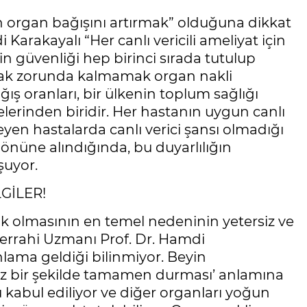
 organ bağışını artırmak” olduğuna dikkat
arakayalı “Her canlı vericili ameliyat için
inin güvenliği hep birinci sırada tutulup
pmak zorunda kalmamak organ nakli
ış oranları, bir ülkenin toplum sağlığı
lerinden biridir. Her hastanın uygun canlı
eyen hastalarda canlı verici şansı olmadığı
 önüne alındığında, bu duyarlılığın
şuyor.
GİLER!
 olmasının en temel nedeninin yetersiz ve
Cerrahi Uzmanı Prof. Dr. Hamdi
lama geldiği bilinmiyor. Beyin
üz bir şekilde tamamen durması’ anlamına
ü kabul ediliyor ve diğer organları yoğun