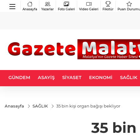
Anasayfa
Yazarlar
Foto Galeri
Video Galeri
Fikstür
Puan Durum
GÜNDEM
ASAYİŞ
SİYASET
EKONOMİ
SAĞLIK
Anasayfa
SAĞLIK
35 bin kişi organ bağışı bekliyor
35 bin