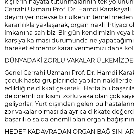
kişilerin hayata tutunmalarının tek yolunu
Cerrahi Uzmanı Prof. Dr. Hamdi Karakayalı 
deyim yerindeyse bir ülkenin temel medeniy
kararlılıkla yaklaşarak, organ nakli ihtiyacı 
imkanına sahibiz. Bir gün kendimizin veya b
karşıya kalması durumunda ne yapacağımız
hareket etmemiz karar vermemizi daha kola
DÜNYADAKİ ZORLU VAKALAR ÜLKEMİZDE 
Genel Cerrahi Uzmanı Prof. Dr. Hamdi Kara
çocuk hasta gruplarında yapılan nakillerde 
edildiğine dikkat çekerek “Hatta bu başarıla
de önemli bir kısmı zorlu vaka olan çok say
geliyorlar. Yurt dışından gelen bu hastaları
zor vakalar olması da ayrıca dikkate değerdi
başarılı olsa da önemli olan organ bağışını
HEDEF KADAVRADAN ORGAN BAĞIŞINI AR