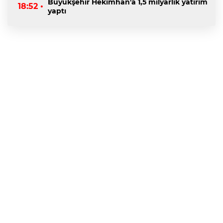
Büyükşehir Hekimhan'a 1,5 milyarlık yatırım
18:52 •
yaptı