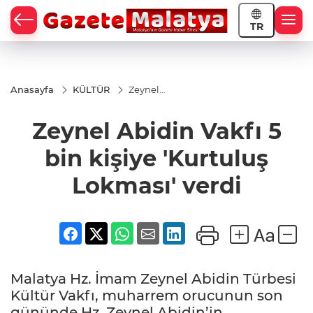
TR
Anasayfa
KÜLTÜR
Zeynel
Abidin
Vakfı 5
Zeynel Abidin Vakfı 5
bin
kişiye
'Kurtuluş
bin kişiye 'Kurtuluş
Lokması'
verdi
Lokması' verdi
Malatya Hz. İmam Zeynel Abidin Türbesi
Kültür Vakfı, muharrem orucunun son
gününde Hz. Zeynel Abidin’in