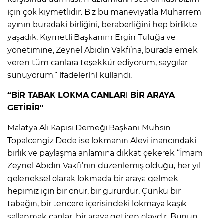
için çok kıymetlidir. Biz bu maneviyatla Muharrem
ayının buradaki birliğini, beraberliğini hep birlikte
yaşadık. Kıymetli Başkanım Ergin Tuluğa ve
yönetimine, Zeynel Abidin Vakfı’na, burada emek
veren tüm canlara teşekkür ediyorum, saygılar
sunuyorum.” ifadelerini kullandı.
“BİR TABAK LOKMA CANLARI BİR ARAYA
GETİRİR"
Malatya Ali Kapısı Derneği Başkanı Muhsin
Topalcengiz Dede ise lokmanın Alevi inancındaki
birlik ve paylaşma anlamına dikkat çekerek “İmam
Zeynel Abidin Vakfı’nın düzenlemiş olduğu, her yıl
geleneksel olarak lokmada bir araya gelmek
hepimiz için bir onur, bir gururdur. Çünkü bir
tabağın, bir tencere içerisindeki lokmaya kaşık
sallanmak canları bir araya getiren olaydır. Bunun