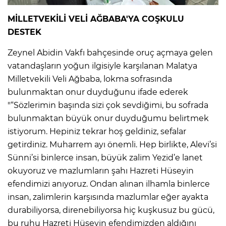
MİLLETVEKİLİ VELİ AĞBABA'YA COŞKULU
DESTEK
Zeynel Abidin Vakfı bahçesinde oruç açmaya gelen
vatandaşların yoğun ilgisiyle karşılanan Malatya
Milletvekili Veli Ağbaba, lokma sofrasında
bulunmaktan onur duyduğunu ifade ederek
"“Sözlerimin başında sizi çok sevdiğimi, bu sofrada
bulunmaktan büyük onur duyduğumu belirtmek
istiyorum. Hepiniz tekrar hoş geldiniz, sefalar
getirdiniz. Muharrem ayı önemli. Hep birlikte, Alevi’si
Sünni’si binlerce insan, büyük zalim Yezid’e lanet
okuyoruz ve mazlumların şahı Hazreti Hüseyin
efendimizi anıyoruz. Ondan alınan ilhamla binlerce
insan, zalimlerin karşısında mazlumlar eğer ayakta
durabiliyorsa, direnebiliyorsa hiç kuşkusuz bu gücü,
bu ruhu Hazreti Hüseyin efendimizden aldığını