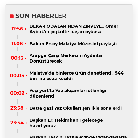
SON HABERLER
BEKAR ODALARINDAN ZİRVEYE.. Ömer
12:56 •
Aybak'ın çiğköfte başarı öyküsü
11:08 •
Bakan Ersoy Malatya Müzesini paylaştı
Arapgir Çarşı Merkezini Aydınlar
00:13 •
Dönüştürecek
Malatya'da binlerce ürün denetlendi, 544
00:05 •
bin lira ceza kesildi
Yeşilyurt'ta Yaz akşamları etkinliği
00:02 •
düzenlendi
23:58 •
Battalgazi Yaz Okulları şenlikle sona erdi
Başkan Er: Hekimhan'ı geleceğe
23:54 •
hazırlıyoruz
Başkan Taşkın Taziye evinde vatandaşlarla