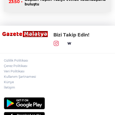
23:50 •
buluştu
Bizi Takip Edin!
Gizlilik Politikası
Çerez Politikası
Veri Politikası
Kullanım Şartnamesi
Künye
İletişim