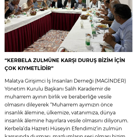
“KERBELA ZULMÜNE KARŞI DURUŞ BİZİM İÇİN
ÇOK KIYMETLİDİR”
Malatya Girişimci İş İnsanları Derneği (MAGİNDER)
Yönetim Kurulu Başkanı Salih Karademir de
muharrem ayının birlik ve beraberliğe vesile
olmasını dileyerek “Muharrem ayımızın önce
insanlık âlemine, ülkemize, vatanımıza, dünya
insanlık âlemine hayırlara vesile olmasını diliyorum.
Kerbela’da Hazreti Hüseyin Efendimiz’in zulmün
karşısında durması, mazlumların sesi olması bizim