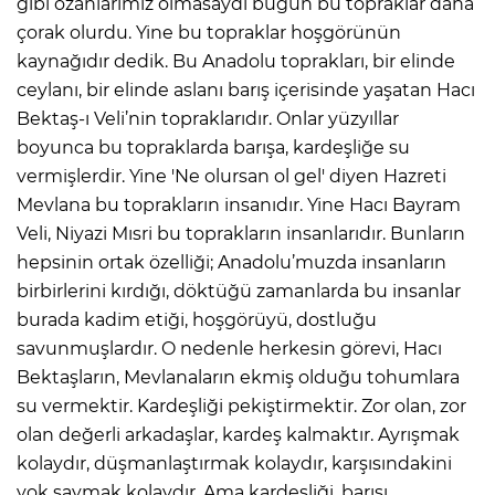
gibi ozanlarımız olmasaydı bugün bu topraklar daha
çorak olurdu. Yine bu topraklar hoşgörünün
kaynağıdır dedik. Bu Anadolu toprakları, bir elinde
ceylanı, bir elinde aslanı barış içerisinde yaşatan Hacı
Bektaş-ı Veli’nin topraklarıdır. Onlar yüzyıllar
boyunca bu topraklarda barışa, kardeşliğe su
vermişlerdir. Yine 'Ne olursan ol gel' diyen Hazreti
Mevlana bu toprakların insanıdır. Yine Hacı Bayram
Veli, Niyazi Mısri bu toprakların insanlarıdır. Bunların
hepsinin ortak özelliği; Anadolu’muzda insanların
birbirlerini kırdığı, döktüğü zamanlarda bu insanlar
burada kadim etiği, hoşgörüyü, dostluğu
savunmuşlardır. O nedenle herkesin görevi, Hacı
Bektaşların, Mevlanaların ekmiş olduğu tohumlara
su vermektir. Kardeşliği pekiştirmektir. Zor olan, zor
olan değerli arkadaşlar, kardeş kalmaktır. Ayrışmak
kolaydır, düşmanlaştırmak kolaydır, karşısındakini
yok saymak kolaydır. Ama kardeşliği, barışı,