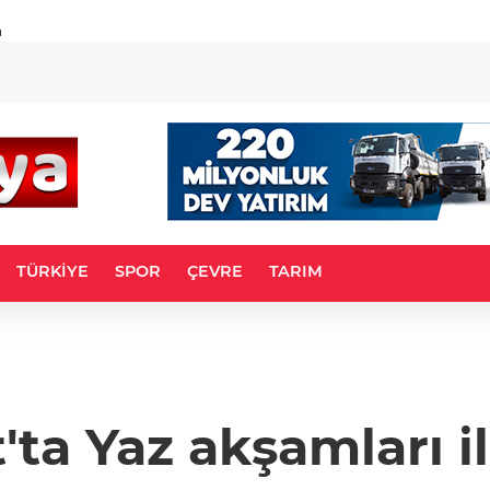
u
TÜRKİYE
SPOR
ÇEVRE
TARIM
t'ta Yaz akşamları i