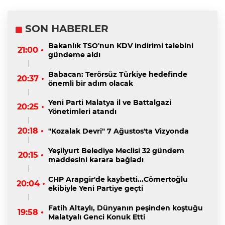
SON HABERLER
Bakanlık TSO'nun KDV indirimi talebini
21:00 •
gündeme aldı
Babacan: Terörsüz Türkiye hedefinde
20:37 •
önemli bir adım olacak
Yeni Parti Malatya il ve Battalgazi
20:25 •
Yönetimleri atandı
20:18 •
"Kozalak Devri" 7 Ağustos'ta Vizyonda
Yeşilyurt Belediye Meclisi 32 gündem
20:15 •
maddesini karara bağladı
CHP Arapgir'de kaybetti...Cömertoğlu
20:04 •
ekibiyle Yeni Partiye geçti
Fatih Altaylı, Dünyanın peşinden koştuğu
19:58 •
Malatyalı Genci Konuk Etti