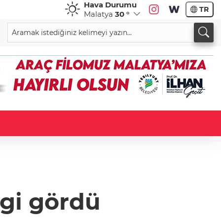
Hava Durumu
TR
Malatya
30 °
lgi gördü