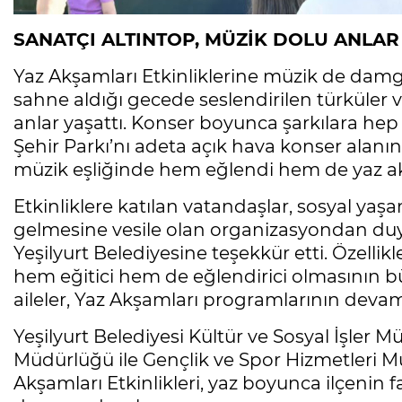
SANATÇI ALTINTOP, MÜZİK DOLU ANLAR
Yaz Akşamları Etkinliklerine müzik de damg
sahne aldığı gecede seslendirilen türküler v
anlar yaşattı. Konser boyunca şarkılara hep 
Şehir Parkı’nı adeta açık hava konser alanın
müzik eşliğinde hem eğlendi hem de yaz ak
Etkinliklere katılan vatandaşlar, sosyal yaşa
gelmesine vesile olan organizasyondan duy
Yeşilyurt Belediyesine teşekkür etti. Özellik
hem eğitici hem de eğlendirici olmasının 
aileler, Yaz Akşamları programlarının devamın
Yeşilyurt Belediyesi Kültür ve Sosyal İşler M
Müdürlüğü ile Gençlik ve Spor Hizmetleri 
Akşamları Etkinlikleri, yaz boyunca ilçenin