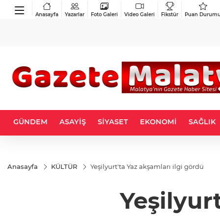
Anasayfa
Yazarlar
Foto Galeri
Video Galeri
Fikstür
Puan Durum
GÜNDEM
ASAYİŞ
SİYASET
EKONOMİ
SAĞLIK
Anasayfa
KÜLTÜR
Yeşilyurt'ta Yaz akşamları ilgi gördü
Yeşilyur