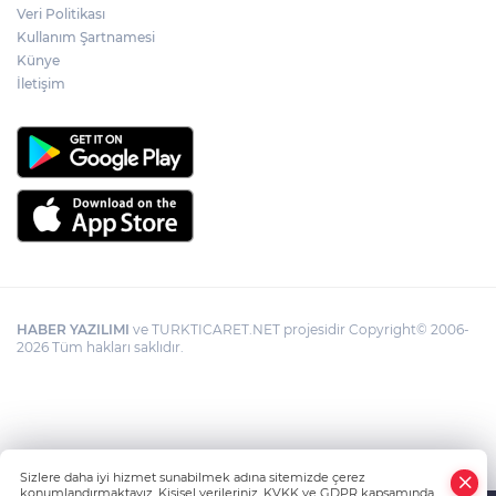
Veri Politikası
Kullanım Şartnamesi
Künye
İletişim
HABER YAZILIMI
ve TURKTICARET.NET projesidir Copyright© 2006-
2026 Tüm hakları saklıdır.
Sizlere daha iyi hizmet sunabilmek adına sitemizde çerez
konumlandırmaktayız. Kişisel verileriniz, KVKK ve GDPR kapsamında