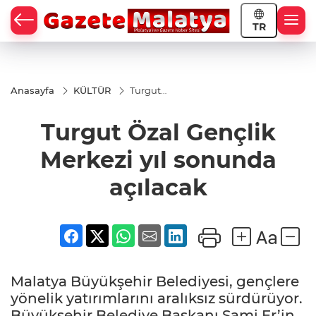
TR
Anasayfa
KÜLTÜR
Turgut
Özal
Gençlik
Turgut Özal Gençlik
Merkezi
yıl
sonunda
Merkezi yıl sonunda
açılacak
açılacak
Malatya Büyükşehir Belediyesi, gençlere
yönelik yatırımlarını aralıksız sürdürüyor.
Büyükşehir Belediye Başkanı Sami Er’in