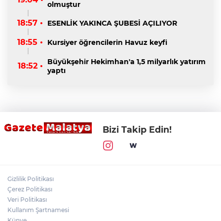
olmuştur
18:57 •
ESENLİK YAKINCA ŞUBESİ AÇILIYOR
18:55 •
Kursiyer öğrencilerin Havuz keyfi
Büyükşehir Hekimhan'a 1,5 milyarlık yatırım
18:52 •
yaptı
Bizi Takip Edin!
Gizlilik Politikası
Çerez Politikası
Veri Politikası
Kullanım Şartnamesi
Künye