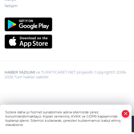
İletişim
HABER YAZILIMI
ve TURKTICARET.NET projesidir Copyright© 2006-
2026 Tüm hakları saklıdır.
Sizlere daha iyi hizmet sunabilmek adına sitemizde çerez
konumlandırmaktayız. Kişisel verileriniz, KVKK ve GDPR kapsamında
toplanıp işlenir. Sitemizi kullanarak, çerezleri kullanmamızı kabul etmiş
olacaksınız.
Anasayfa
Haber Ara
Yazarlar
İhbar Hattı