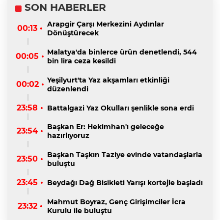
SON HABERLER
Arapgir Çarşı Merkezini Aydınlar
00:13 •
Dönüştürecek
Malatya'da binlerce ürün denetlendi, 544
00:05 •
bin lira ceza kesildi
Yeşilyurt'ta Yaz akşamları etkinliği
00:02 •
düzenlendi
23:58 •
Battalgazi Yaz Okulları şenlikle sona erdi
Başkan Er: Hekimhan'ı geleceğe
23:54 •
hazırlıyoruz
Başkan Taşkın Taziye evinde vatandaşlarla
23:50 •
buluştu
23:45 •
Beydağı Dağ Bisikleti Yarışı kortejle başladı
Mahmut Boyraz, Genç Girişimciler İcra
23:32 •
Kurulu ile buluştu