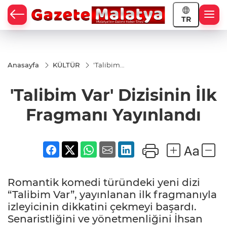
TR
Anasayfa
KÜLTÜR
'Talibim
Var'
Dizisinin
'Talibim Var' Dizisinin İlk
İlk
Fragmanı
Yayınlandı
Fragmanı Yayınlandı
Romantik komedi türündeki yeni dizi
“Talibim Var”, yayınlanan ilk fragmanıyla
izleyicinin dikkatini çekmeyi başardı.
Senaristliğini ve yönetmenliğini İhsan