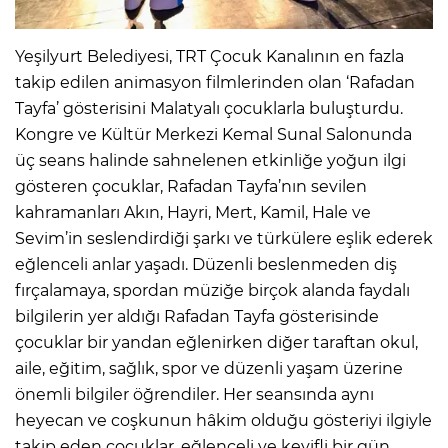
Yeşilyurt Belediyesi, TRT Çocuk Kanalının en fazla
takip edilen animasyon filmlerinden olan ‘Rafadan
Tayfa’ gösterisini Malatyalı çocuklarla buluşturdu.
Kongre ve Kültür Merkezi Kemal Sunal Salonunda
üç seans halinde sahnelenen etkinliğe yoğun ilgi
gösteren çocuklar, Rafadan Tayfa’nın sevilen
kahramanları Akın, Hayri, Mert, Kamil, Hale ve
Sevim’in seslendirdiği şarkı ve türkülere eşlik ederek
eğlenceli anlar yaşadı. Düzenli beslenmeden diş
fırçalamaya, spordan müziğe birçok alanda faydalı
bilgilerin yer aldığı Rafadan Tayfa gösterisinde
çocuklar bir yandan eğlenirken diğer taraftan okul,
aile, eğitim, sağlık, spor ve düzenli yaşam üzerine
önemli bilgiler öğrendiler. Her seansında aynı
heyecan ve coşkunun hâkim olduğu gösteriyi ilgiyle
takip eden çocuklar, eğlenceli ve keyifli bir gün