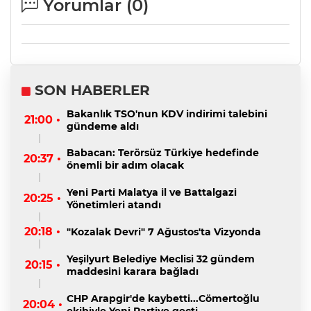
Yorumlar (
0
)
SON HABERLER
Bakanlık TSO'nun KDV indirimi talebini
21:00 •
gündeme aldı
Babacan: Terörsüz Türkiye hedefinde
20:37 •
önemli bir adım olacak
Yeni Parti Malatya il ve Battalgazi
20:25 •
Yönetimleri atandı
20:18 •
"Kozalak Devri" 7 Ağustos'ta Vizyonda
Yeşilyurt Belediye Meclisi 32 gündem
20:15 •
maddesini karara bağladı
CHP Arapgir'de kaybetti...Cömertoğlu
20:04 •
ekibiyle Yeni Partiye geçti