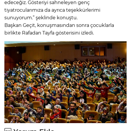
edeceğiz. Gösteriyi sahneleyen genç
tiyatrocularımıza da ayrıca teşekkürlerimi
sunuyorum.” şeklinde konuştu.
Başkan Geçit, konuşmasından sonra çocuklarla
birlikte Rafadan Tayfa gösterisini izledi.