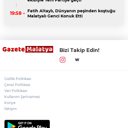
Fatih Altaylı, Dünyanın peşinden koştuğu
19:58 •
Malatyalı Genci Konuk Etti
Bizi Takip Edin!
Gizlilik Politikası
Çerez Politikası
Veri Politikası
Kullanım Şartnamesi
Künye
İletişim