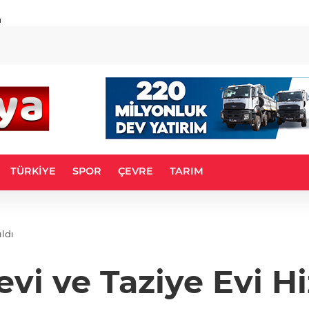
u
TÜRKİYE
SPOR
ÇEVRE
TARIM
ldı
vi ve Taziye Evi Hi