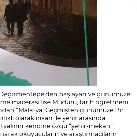
k ve Değirmentepe’den başlayan ve günümüze
leşme macerası lise Müdürü, tarih öğretmeni
fından “Malatya, Geçmişten günümüze Bir
rlıklı olarak insan ile şehir arasında
atyalının kendine özgü “şehir-mekan”
ınarak okuyucuların ve araştırmacıların