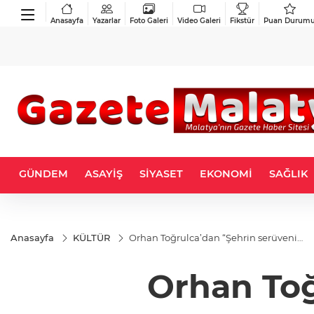
Anasayfa
Yazarlar
Foto Galeri
Video Galeri
Fikstür
Puan Durum
GÜNDEM
ASAYİŞ
SİYASET
EKONOMİ
SAĞLIK
Anasayfa
KÜLTÜR
Orhan Toğrulca’dan “Şehrin serüveni…
Orhan Toğ