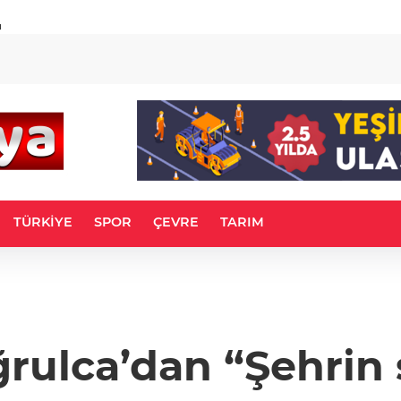
u
TÜRKİYE
SPOR
ÇEVRE
TARIM
rulca’dan “Şehrin