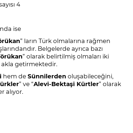
sayısı 4
ında ise
örükan
” ların Türk olmalarına rağmen
uşlarındandır. Belgelerde ayrıca bazı
Yörükan
” olarak belirtilmiş olmaları iki
 akla getirmektedir.
i
hem de
Sünnilerden
oluşabileceğini,
Türkler
” ve “
Alevi-Bektaşi Kürtler
” olarak
r alıyor.