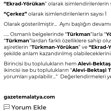
“Ekrad-Yörükan
” olarak isimlendirilenlerin 
“Çerkez”
olarak isimlendirilenlerin sayısı 1
Olarak gösterilmiştir... Aynı başlığın devam
….. Osmanlı belgelerinde “
Türkman
”larla “
Y
“
Türkman
”lardan farklı özelliklere sahip ol
aşiretlerin “
Türkman-Yörükan
” ve
“Ekrad-
şekilde anlam kazandırılmış olabileceklerini
Birincisi bu toplulukların hem
Alevi-Bektaş
ikincisi ise bu toplulukların “
Alevi-Bektaşi 
yorumları yapılabilir…” Değerlendirmeleri ye
gazetemalatya.com
Yorum Ekle