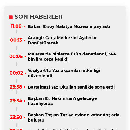
SON HABERLER
11:08 •
Bakan Ersoy Malatya Müzesini paylaştı
Arapgir Çarşı Merkezini Aydınlar
00:13 •
Dönüştürecek
Malatya'da binlerce ürün denetlendi, 544
00:05 •
bin lira ceza kesildi
Yeşilyurt'ta Yaz akşamları etkinliği
00:02 •
düzenlendi
23:58 •
Battalgazi Yaz Okulları şenlikle sona erdi
Başkan Er: Hekimhan'ı geleceğe
23:54 •
hazırlıyoruz
Başkan Taşkın Taziye evinde vatandaşlarla
23:50 •
buluştu