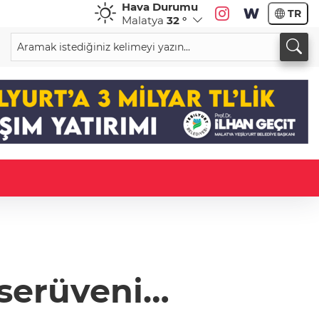
Hava Durumu
TR
Malatya
32 °
 serüveni…