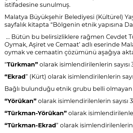
istifadesine sunulmuş.
Malatya Büyükşehir Belediyesi (Kültürel) Yay
sayfalık kitapta “Bölgenin etnik yapısına Dai
… Bütün bu belirsizliklere rağmen Cevdet 
Oymak, Aşiret ve Cemaat’ adlı eserinde Mala
oymak ve cemaatin çözümünü aşağıya aktar
“
Türkman”
olarak isimlendirilenlerin sayısı 
“Ekrad
” (Kürt) olarak isimlendirilenlerin sayı
Bağlı bulunduğu etnik grubu belli olmayanla
“Yörükan”
olarak isimlendirilenlerin sayısı 3
“Türkman-Yörükan”
olarak isimlendirilenler
“Türkman-Ekrad
” olarak isimlendirilenlerin