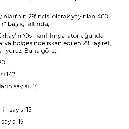
ınları’nın 28’incisi olarak yayınlan 400
r” başlığı altında;
Türkay’ın ‘Osmanlı İmparatorluğunda
tya bölgesinde iskan edilen 295 aşiret,
ıyoruz. Buna göre;
30
sı 142
rın sayısı 57
1
in sayısı 15
 sayısı 15