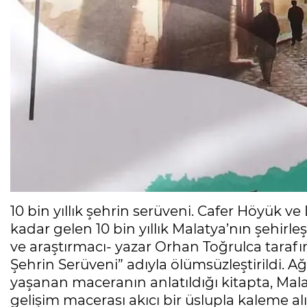
10 bin yıllık şehrin serüveni. Cafer Höyü
kadar gelen 10 bin yıllık Malatya’nın şehir
ve araştırmacı- yazar Orhan Toğrulca tara
Şehrin Serüveni” adıyla ölümsüzleştirildi. Ağı
yaşanan maceranın anlatıldığı kitapta, Mal
gelişim macerası akıcı bir üslupla kaleme al