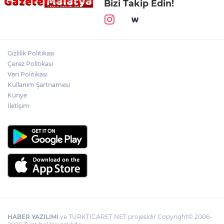
Bizi Takip Edin!
Gizlilik Politikası
Çerez Politikası
Veri Politikası
Kullanım Şartnamesi
Künye
İletişim
HABER YAZILIMI
ve TURKTICARET.NET projesidir Copyright© 2006-