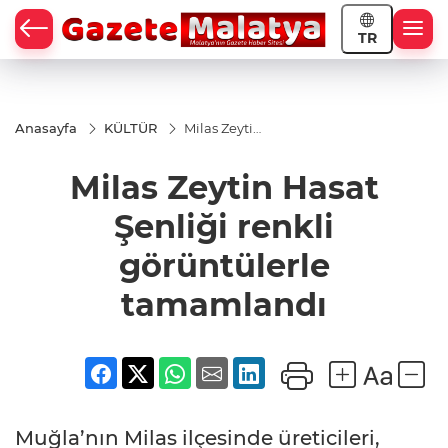
TR
Anasayfa
KÜLTÜR
Milas Zeytin
Hasat
Şenliği
Milas Zeytin Hasat
renkli
görüntülerle
tamamlandı
Şenliği renkli
görüntülerle
tamamlandı
Muğla’nın Milas ilçesinde üreticileri,