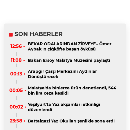
SON HABERLER
BEKAR ODALARINDAN ZİRVEYE.. Ömer
12:56 •
Aybak'ın çiğköfte başarı öyküsü
11:08 •
Bakan Ersoy Malatya Müzesini paylaştı
Arapgir Çarşı Merkezini Aydınlar
00:13 •
Dönüştürecek
Malatya'da binlerce ürün denetlendi, 544
00:05 •
bin lira ceza kesildi
Yeşilyurt'ta Yaz akşamları etkinliği
00:02 •
düzenlendi
23:58 •
Battalgazi Yaz Okulları şenlikle sona erdi