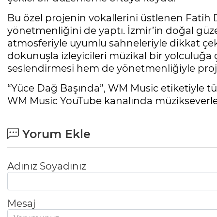
Bu özel projenin vokallerini üstlenen Fati
yönetmenliğini de yaptı. İzmir’in doğal güzell
atmosferiyle uyumlu sahneleriyle dikkat çe
dokunuşla izleyicileri müzikal bir yolculuğ
seslendirmesi hem de yönetmenliğiyle proje
“Yüce Dağ Başında”, WM Music etiketiyle tüm 
WM Music YouTube kanalında müzikseverler
Yorum Ekle
Adınız Soyadınız
Mesaj