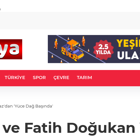
u
TÜRKİYE
SPOR
ÇEVRE
TARIM
z'dan 'Yüce Dağ Başında'
e Fatih Doğukan 