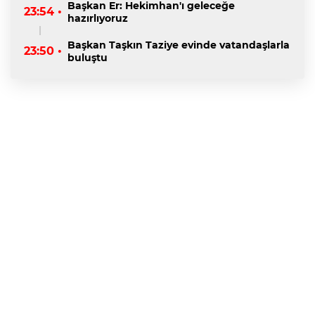
Başkan Er: Hekimhan'ı geleceğe
23:54 •
hazırlıyoruz
Başkan Taşkın Taziye evinde vatandaşlarla
23:50 •
buluştu