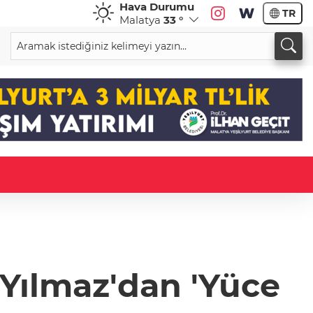
Hava Durumu
TR
Malatya
33 °
Yılmaz'dan 'Yüce