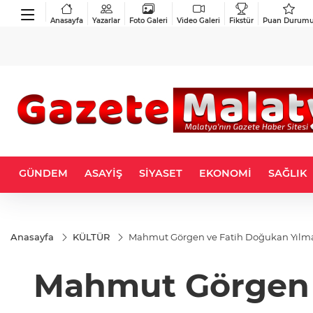
Anasayfa
Yazarlar
Foto Galeri
Video Galeri
Fikstür
Puan Durum
GÜNDEM
ASAYİŞ
SİYASET
EKONOMİ
SAĞLIK
Anasayfa
KÜLTÜR
Mahmut Görgen ve Fatih Doğukan Yılma
Mahmut Görgen v