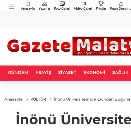
Anasayfa
Yazarlar
Foto Galeri
Video Galeri
Fikstür
Puan Durum
GÜNDEM
ASAYİŞ
SİYASET
EKONOMİ
SAĞLIK
Anasayfa
KÜLTÜR
İnönü Üniversitesinde 'Dünden Bugüne 
İnönü Üniversit