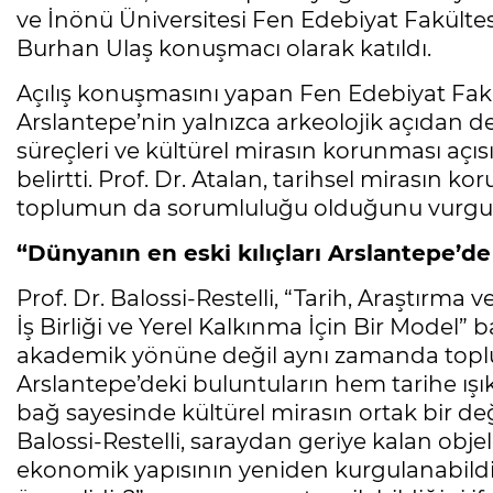
ve İnönü Üniversitesi Fen Edebiyat Fakülte
Burhan Ulaş konuşmacı olarak katıldı.
Açılış konuşmasını yapan Fen Edebiyat Fakü
Arslantepe’nin yalnızca arkeolojik açıdan 
süreçleri ve kültürel mirasın korunması aç
belirtti. Prof. Dr. Atalan, tarihsel mirasın k
toplumun da sorumluluğu olduğunu vurgul
“Dünyanın en eski kılıçları Arslantepe’d
Prof. Dr. Balossi-Restelli, “Tarih, Araştırma
İş Birliği ve Yerel Kalkınma İçin Bir Model” 
akademik yönüne değil aynı zamanda toplu
Arslantepe’deki buluntuların hem tarihe ış
bağ sayesinde kültürel mirasın ortak bir değ
Balossi-Restelli, saraydan geriye kalan objel
ekonomik yapısının yeniden kurgulanabildi