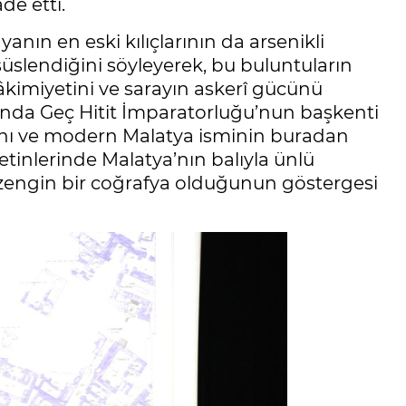
de etti.
yanın en eski kılıçlarının da arsenikli
üslendiğini söyleyerek, bu buluntuların
âkimiyetini ve sarayın askerî gücünü
ı’nda Geç Hitit İmparatorluğu’nun başkenti
ını ve modern Malatya isminin buradan
metinlerinde Malatya’nın balıyla ünlü
 zengin bir coğrafya olduğunun göstergesi