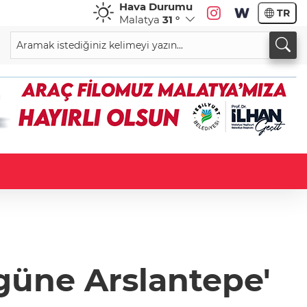
Hava Durumu
TR
Malatya
31 °
güne Arslantepe'