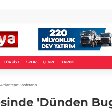
u
TÜRKİYE
SPOR
ÇEVRE
TARIM
Arslantepe' Konferansı
esinde 'Dünden Bu