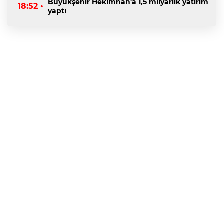
Büyükşehir Hekimhan'a 1,5 milyarlık yatırım
18:52 •
yaptı