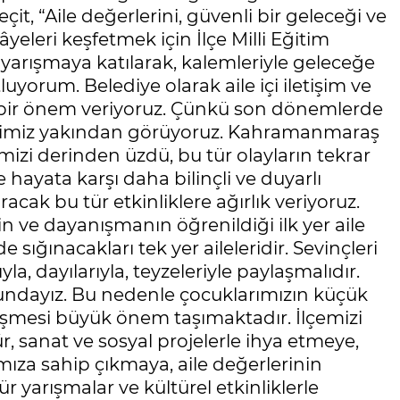
t, “Aile değerlerini, güvenli bir geleceği ve
âyeleri keşfetmek için İlçe Milli Eğitim
arışmaya katılarak, kalemleriyle geleceğe
uyorum. Belediye olarak aile içi iletişim ve
ı bir önem veriyoruz. Çünkü son dönemlerde
hepimiz yakından görüyoruz. Kahramanmaraş
izi derinden üzdü, bu tür olayların tekrar
hayata karşı daha bilinçli ve duyarlı
acak bu tür etkinliklere ağırlık veriyoruz.
n ve dayanışmanın öğrenildiği ilk yer aile
 sığınacakları tek yer aileleridir. Sevinçleri
a, dayılarıyla, teyzeleriyle paylaşmalıdır.
undayız. Bu nedenle çocuklarımızın küçük
etişmesi büyük önem taşımaktadır. İlçemizi
tür, sanat ve sosyal projelerle ihya etmeye,
ıza sahip çıkmaya, aile değerlerinin
r yarışmalar ve kültürel etkinliklerle