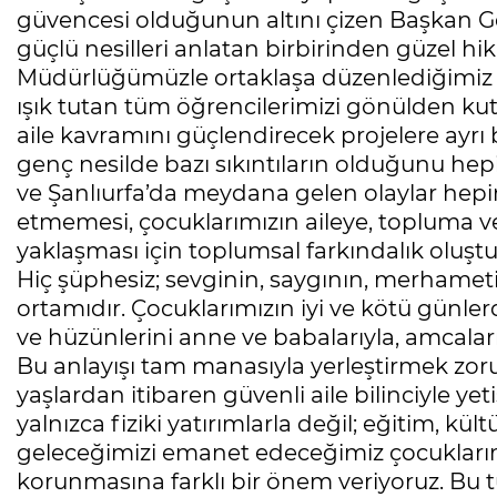
güvencesi olduğunun altını çizen Başkan Geçi
güçlü nesilleri anlatan birbirinden güzel hik
Müdürlüğümüzle ortaklaşa düzenlediğimiz y
ışık tutan tüm öğrencilerimizi gönülden kutl
aile kavramını güçlendirecek projelere ayr
genç nesilde bazı sıkıntıların olduğunu 
ve Şanlıurfa’da meydana gelen olaylar hepim
etmemesi, çocuklarımızın aileye, topluma ve 
yaklaşması için toplumsal farkındalık oluştur
Hiç şüphesiz; sevginin, saygının, merhameti
ortamıdır. Çocuklarımızın iyi ve kötü günlerde
ve hüzünlerini anne ve babalarıyla, amcalarıyl
Bu anlayışı tam manasıyla yerleştirmek zor
yaşlardan itibaren güvenli aile bilinciyle y
yalnızca fiziki yatırımlarla değil; eğitim, kül
geleceğimizi emanet edeceğimiz çocuklarım
korunmasına farklı bir önem veriyoruz. Bu tü