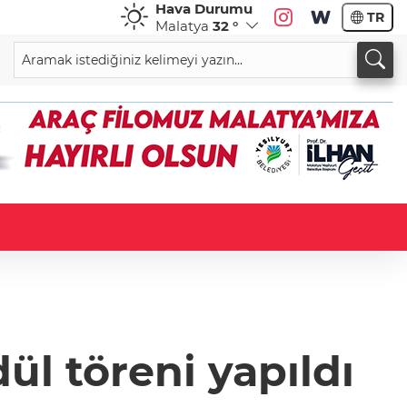
Hava Durumu
TR
Malatya
32 °
ül töreni yapıldı