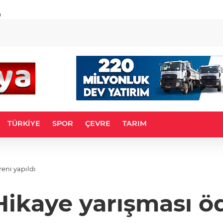
u
TÜRKİYE
SPOR
ÇEVRE
TARIM
reni yapıldı
Hikaye yarışması öd