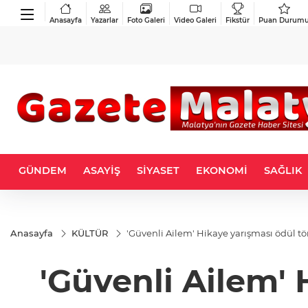
Anasayfa
Yazarlar
Foto Galeri
Video Galeri
Fikstür
Puan Durum
GÜNDEM
ASAYİŞ
SİYASET
EKONOMİ
SAĞLIK
Anasayfa
KÜLTÜR
'Güvenli Ailem' Hikaye yarışması ödül tö
'Güvenli Ailem' 