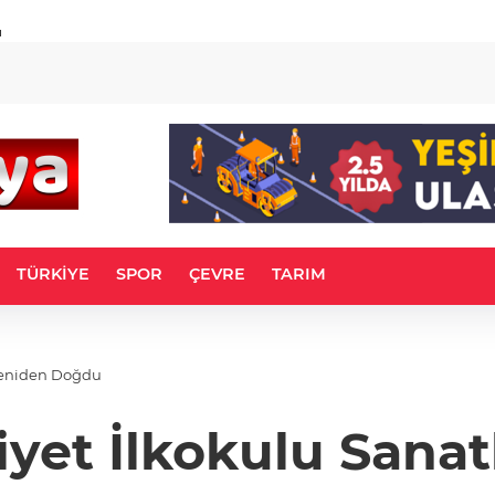
u
TÜRKİYE
SPOR
ÇEVRE
TARIM
Yeniden Doğdu
et İlkokulu Sana