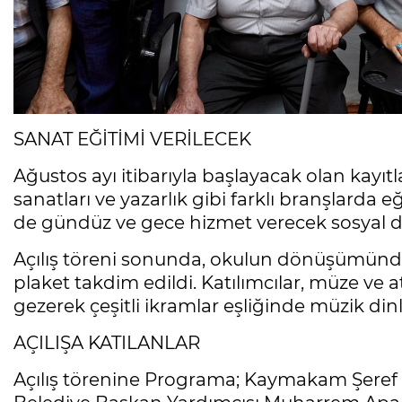
SANAT EĞİTİMİ VERİLECEK
Ağustos ayı itibarıyla başlayacak olan kayıtla
sanatları ve yazarlık gibi farklı branşlarda e
de gündüz ve gece hizmet verecek sosyal don
Açılış töreni sonunda, okulun dönüşümünd
plaket takdim edildi. Katılımcılar, müze ve
gezerek çeşitli ikramlar eşliğinde müzik dinle
AÇILIŞA KATILANLAR
Açılış törenine Programa; Kaymakam Şeref G