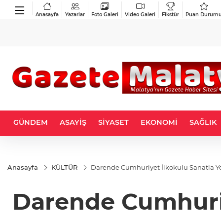
Anasayfa
Yazarlar
Foto Galeri
Video Galeri
Fikstür
Puan Durum
GÜNDEM
ASAYİŞ
SİYASET
EKONOMİ
SAĞLIK
Anasayfa
KÜLTÜR
Darende Cumhuriyet İlkokulu Sanatla 
Darende Cumhuriy