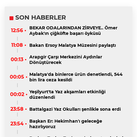
SON HABERLER
BEKAR ODALARINDAN ZİRVEYE.. Ömer
12:56 •
Aybak'ın çiğköfte başarı öyküsü
11:08 •
Bakan Ersoy Malatya Müzesini paylaştı
Arapgir Çarşı Merkezini Aydınlar
00:13 •
Dönüştürecek
Malatya'da binlerce ürün denetlendi, 544
00:05 •
bin lira ceza kesildi
Yeşilyurt'ta Yaz akşamları etkinliği
00:02 •
düzenlendi
23:58 •
Battalgazi Yaz Okulları şenlikle sona erdi
Başkan Er: Hekimhan'ı geleceğe
23:54 •
hazırlıyoruz