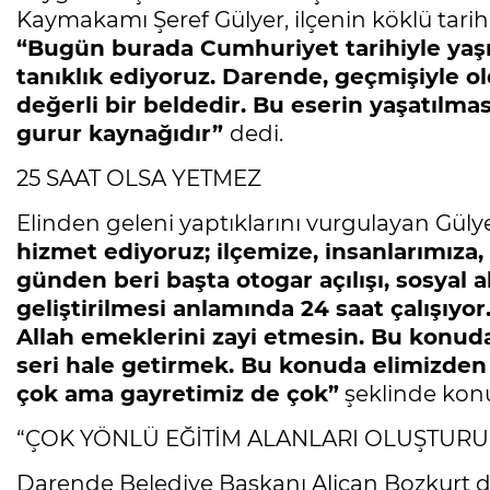
Kaymakamı Şeref Gülyer, ilçenin köklü tarih
“Bugün burada Cumhuriyet tarihiyle yaşı
tanıklık ediyoruz. Darende, geçmişiyle ol
değerli bir beldedir. Bu eserin yaşatılma
gurur kaynağıdır”
dedi.
25 SAAT OLSA YETMEZ
Elinden geleni yaptıklarını vurgulayan Güly
hizmet ediyoruz; ilçemize, insanlarımıza,
günden beri başta otogar açılışı, sosyal a
geliştirilmesi anlamında 24 saat çalışıyor
Allah emeklerini zayi etmesin. Bu konud
seri hale getirmek. Bu konuda elimizden 
çok ama gayretimiz de çok”
şeklinde kon
“ÇOK YÖNLÜ EĞİTİM ALANLARI OLUŞTUR
Darende Belediye Başkanı Alican Bozkurt d