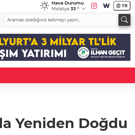
Hava Durumu
TR
Malatya
33 °
tla Yeniden Doğdu