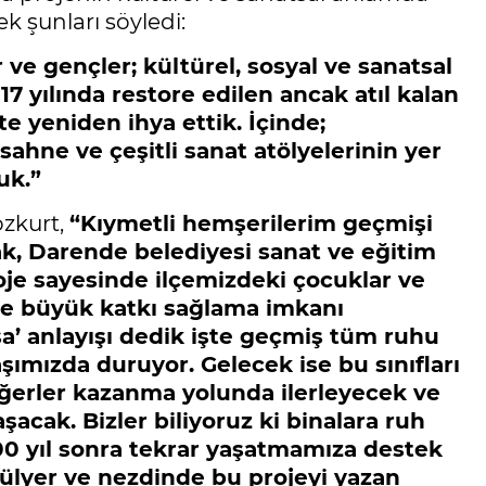
ek şunları söyledi:
ve gençler; kültürel, sosyal ve sanatsal
017 yılında restore edilen ancak atıl kalan
te yeniden ihya ettik. İçinde;
sahne ve çeşitli sanat atölyelerinin yer
uk.”
ozkurt,
“Kıymetli hemşerilerim geçmişi
arak, Darende belediyesi sanat ve eğitim
roje sayesinde ilçemizdeki çocuklar ve
ine büyük katkı sağlama imkanı
şa’ anlayışı dedik işte geçmiş tüm ruhu
başımızda duruyor. Gelecek ise bu sınıfları
ğerler kazanma yolunda ilerleyecek ve
şacak. Bizler biliyoruz ki binalara ruh
00 yıl sonra tekrar yaşatmamıza destek
ülyer ve nezdinde bu projeyi yazan