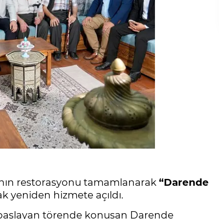
sının restorasyonu tamamlanarak
“Darende
ak yeniden hizmete açıldı.
an başlayan törende konuşan Darende