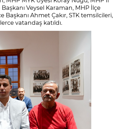
n, MHP MYK Üyesi Koray Nügü, MHP İl
e Başkanı Veysel Karaman, MHP İlçe
e Başkanı Ahmet Çakır, STK temsilcileri,
lerce vatandaş katıldı.