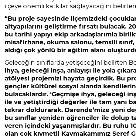
ilçeye önemli katkılar sağlayacağını belirter
“Bu proje sayesinde ilçemizdeki çocuklar 
altyapılarını geliştirme fırsatı bulacak. 2
bu tarihi yapıyı ekip arkadaşlarımla birlik
misafirhane, okuma salonu, temsili sınıf, 
aldığı çok yönlü bir eğitim alanı oluşturd
Geleceğin sınıflarda yetişeceğini belirten B
ihya, geleceği inşa, anlayışı ile yola çık
atölyesi projemizi hayata geçirdik. Bu p
gençler kültürel sosyal alanda kendiler
bulacaklardır. ‘Geçmişe ihya, geleceği in
ile ve yetiştirdiği değerler ile tam yanı 
tekrar doldurarak. Darende’mize yeni de
bu sınıflar yeniden öğrenciler ile dolup ta
veren içindeki yaşanmışlardır. Bu ruhu 1
olan çok kıymetli Kaymakamımız Şeref G