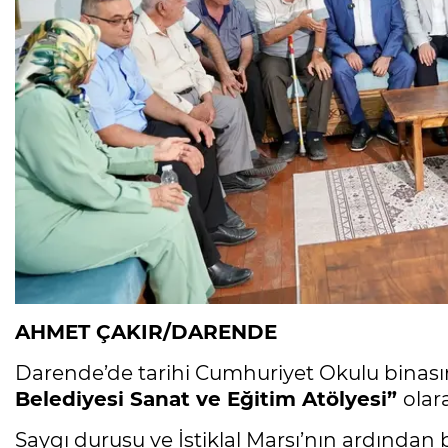
AHMET ÇAKIR/DARENDE
Darende’de tarihi Cumhuriyet Okulu bina
Belediyesi Sanat ve Eğitim Atölyesi”
olar
Saygı duruşu ve İstiklal Marşı’nın ardınd