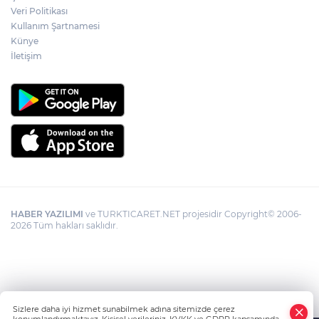
Veri Politikası
Kullanım Şartnamesi
Künye
İletişim
HABER YAZILIMI
ve TURKTICARET.NET projesidir Copyright© 2006-
2026 Tüm hakları saklıdır.
Sizlere daha iyi hizmet sunabilmek adına sitemizde çerez