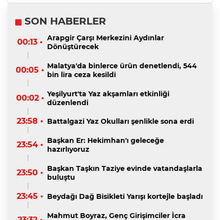
SON HABERLER
Arapgir Çarşı Merkezini Aydınlar
00:13 •
Dönüştürecek
Malatya'da binlerce ürün denetlendi, 544
00:05 •
bin lira ceza kesildi
Yeşilyurt'ta Yaz akşamları etkinliği
00:02 •
düzenlendi
23:58 •
Battalgazi Yaz Okulları şenlikle sona erdi
Başkan Er: Hekimhan'ı geleceğe
23:54 •
hazırlıyoruz
Başkan Taşkın Taziye evinde vatandaşlarla
23:50 •
buluştu
23:45 •
Beydağı Dağ Bisikleti Yarışı kortejle başladı
Mahmut Boyraz, Genç Girişimciler İcra
23:32 •