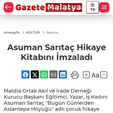
TR
Anasayfa
KÜLTÜR
Asuman
Sarıtaç
Hikaye
Asuman Sarıtaç Hikaye
Kitabını
İmzaladı
Kitabını İmzaladı
Maldia Ortak Akıl ve İrade Derneği
Kurucu Başkanı Eğitimci, Yazar, İş Kadını
Asuman Sarıtaç "Bugün Günlerden
Aslantepe Höyüğü" adlı çocuk hikaye