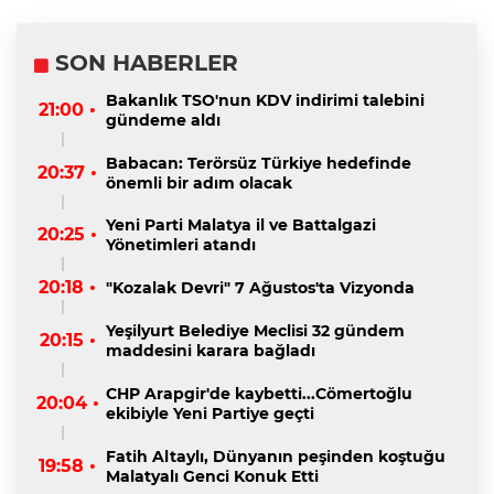
SON HABERLER
Bakanlık TSO'nun KDV indirimi talebini
21:00 •
gündeme aldı
Babacan: Terörsüz Türkiye hedefinde
20:37 •
önemli bir adım olacak
Yeni Parti Malatya il ve Battalgazi
20:25 •
Yönetimleri atandı
20:18 •
"Kozalak Devri" 7 Ağustos'ta Vizyonda
Yeşilyurt Belediye Meclisi 32 gündem
20:15 •
maddesini karara bağladı
CHP Arapgir'de kaybetti...Cömertoğlu
20:04 •
ekibiyle Yeni Partiye geçti
Fatih Altaylı, Dünyanın peşinden koştuğu
19:58 •
Malatyalı Genci Konuk Etti