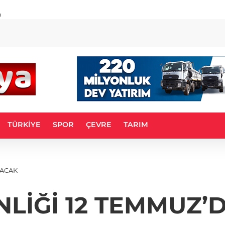
u
TÜRKİYE
SPOR
ÇEVRE
TARIM
LACAK
LİĞİ 12 TEMMUZ’