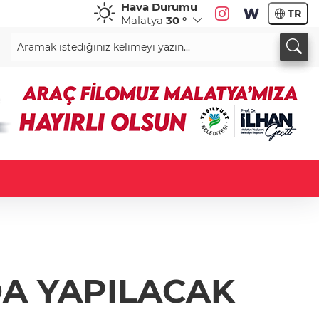
Hava Durumu
TR
Malatya
30 °
DA YAPILACAK