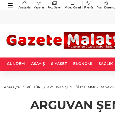
Anasayfa
Yazarlar
Foto Galeri
Video Galeri
Fikstür
Puan Durum
GÜNDEM
ASAYİŞ
SİYASET
EKONOMİ
SAĞLIK
Anasayfa
KÜLTÜR
ARGUVAN ŞENLİĞİ 12 TEMMUZ’DA YAPI
ARGUVAN ŞEN