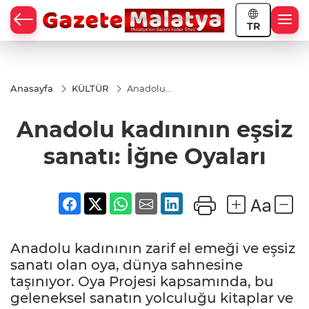
TR
Anasayfa
KÜLTÜR
Anadolu
kadınının
eşsiz
Anadolu kadınının eşsiz
sanatı:
İğne
Oyaları
sanatı: İğne Oyaları
Anadolu kadınının zarif el emeği ve eşsiz
sanatı olan oya, dünya sahnesine
taşınıyor. Oya Projesi kapsamında, bu
geleneksel sanatın yolculuğu kitaplar ve