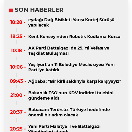
SON HABERLER
eydağı Dağ Bisikleti Yarışı Kortej Sürüşü
18:28 •
yapılacak
18:25 •
Kent Konseyinden Robotik Kodlama Kursu
AK Parti Battalgazi de 25. Yıl Vefası ve
10:18 •
Teşkilat Buluşması
Yeşilyurt'un 11 Belediye Meclis üyesi Yeni
10:06 •
Parti'ye katıldı
09:43 •
Ağbaba: "Bir kirli saldırıyla karşı karşıyayız"
Bakanlık TSO'nun KDV indirimi talebini
21:00 •
gündeme aldı
Babacan: Terörsüz Türkiye hedefinde
20:37 •
önemli bir adım olacak
Yeni Parti Malatya il ve Battalgazi
20:25 •
Yönetimleri atandı