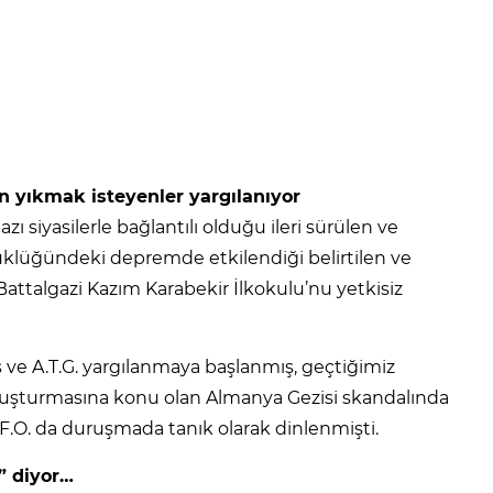
 yıkmak isteyenler yargılanıyor
zı siyasilerle bağlantılı olduğu ileri sürülen ve
üyüklüğündeki depremde etkilendiği belirtilen ve
Battalgazi Kazım Karabekir İlkokulu’nu yetkisiz
iş ve A.T.G. yargılanmaya başlanmış, geçtiğimiz
soruşturmasına konu olan Almanya Gezisi skandalında
F.O. da duruşmada tanık olarak dinlenmişti.
i” diyor…