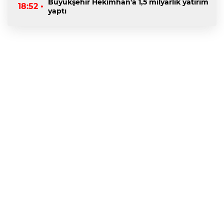
Büyükşehir Hekimhan'a 1,5 milyarlık yatırım
18:52 •
yaptı