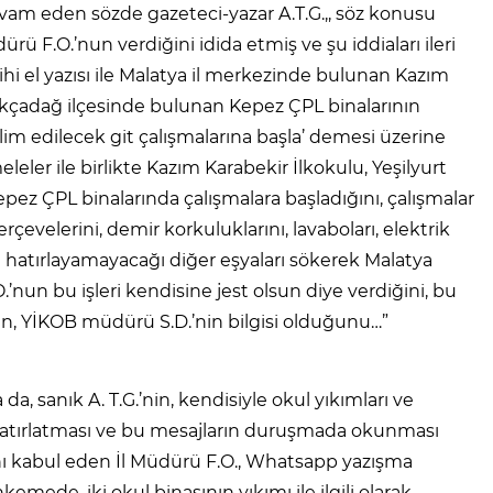
vam eden sözde gazeteci-yazar A.T.G.,, söz konusu
ürü F.O.’nun verdiğini idida etmiş ve şu iddiaları ileri
ihi el yazısı ile Malatya il merkezinde bulunan Kazım
 Akçadağ ilçesinde bulunan Kepez ÇPL binalarının
slim edilecek git çalışmalarına başla’ demesi üzerine
ler ile birlikte Kazım Karabekir İlkokulu, Yeşilyurt
ez ÇPL binalarında çalışmalara başladığını, çalışmalar
evelerini, demir korkuluklarını, lavaboları, elektrik
et hatırlayamayacağı diğer eşyaları sökerek Malatya
O.’nun bu işleri kendisine jest olsun diye verdiğini, bu
.’nin, YİKOB müdürü S.D.’nin bilgisi olduğunu…”
 sanık A. T.G.’nin, kendisiyle okul yıkımları ve
atırlatması ve bu mesajların duruşmada okunması
ını kabul eden İl Müdürü F.O., Whatsapp yazışma
kemede, iki okul binasının yıkımı ile ilgili olarak