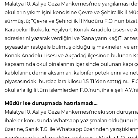
Malatya 10. Asliye Ceza Mahkemesi’nde yargılaması de
okulların yıkım işini kendisine Çevre ve Şehircilik İl Müd
sürmüştü; “Çevre ve Şehircilik İl Müdürü F.O.’nun bizat
Karabekir İlkokulu, Yeşilyurt Konak Anadolu Lisesi ve
adreslerini yazarak verdiğini ve ‘Sana yarın kağıTLar te
piyasadan rastgele bulmuş olduğu iş makineleri ve amele
Konak Anadolu Lisesi ve Akçadağ ilçesinde bulunan Kep
kapsamında okul binalarının içerisinde bulunan kapı çerç
kablolarını, demir aksamları, kalorifer peteklerini ve n
piyasasındaki hurdacılara kilosu 1.5 TL’den sattığını… F.
okullarla ilgili tüm işlemlerden F.O.’nun, ihale şefi A.Y
Müdür ise duruşmada hatırlamadı…
Malatya 10. Asliye Ceza Mahkemesi’ndeki son duruşma da,
ihaleler konusunda Whatsapp yazışmaları olduğunu h
üzerine, Sanık T.G. ile Whatsapp üzerinden yazıştıklar
içeriğini ise hatırlamadığını söylemişti. Müdür F.O., mah