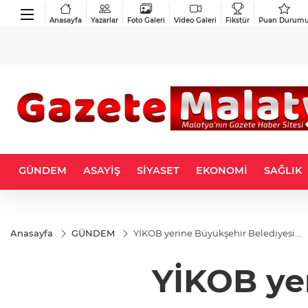
Anasayfa
Yazarlar
Foto Galeri
Video Galeri
Fikstür
Puan Durum
GÜNDEM
ASAYİŞ
SİYASET
EKONOMİ
SAĞLIK
Anasayfa
GÜNDEM
YİKOB yerine Büyükşehir Belediyesi...
YİKOB yer