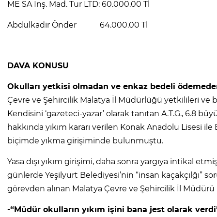
ME SA İnş. Mad. Tur LTD: 60.000.00 Tl
Abdulkadir Önder 64.000.00 Tl
DAVA KONUSU
Okulları yetkisi olmadan ve enkaz bedeli ödemeden
Çevre ve Şehircilik Malatya İl Müdürlüğü yetkilileri ve ba
Kendisini ‘gazeteci-yazar’ olarak tanıtan A.T.G., 6.8 b
hakkında yıkım kararı verilen Konak Anadolu Lisesi ile 
biçimde yıkma girişiminde bulunmuştu.
Yasa dışı yıkım girişimi, daha sonra yargıya intikal etm
günlerde Yeşilyurt Belediyesi’nin “insan kaçakçılğı” 
görevden alınan Malatya Çevre ve Şehircilik İl Müdürü 
-“Müdür okulların yıkım işini bana jest olarak verd