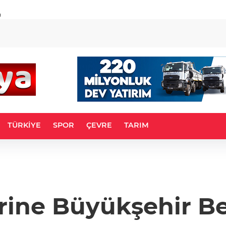
u
TÜRKİYE
SPOR
ÇEVRE
TARIM
ine Büyükşehir Bel