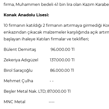
firma, Muhammen bedeli 41 bin lira olan Kazım Karabekir
Konak Anadolu Lisesi:
10 firmanın katıldığı 2 firmanın artırmaya girmediği Kon
enkazından çıkacak malzemeler karşılığında açık artı
başlayan ihaleye Katılan firmalar ve teklifleri;
Bülent Demirtaş 96.000.00 Tl
Zekeriya Adıgüzel 137.000.00 Tl
Birol Saraçoğlu 86.000.00 Tl
Mehmet Çulha - -
Beşler Metal Nak. LTD; 87.000.00 Tl
MNC Metal ----