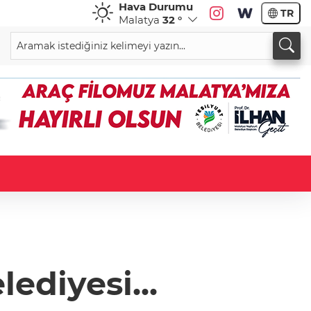
Hava Durumu
TR
Malatya
32 °
ediyesi...