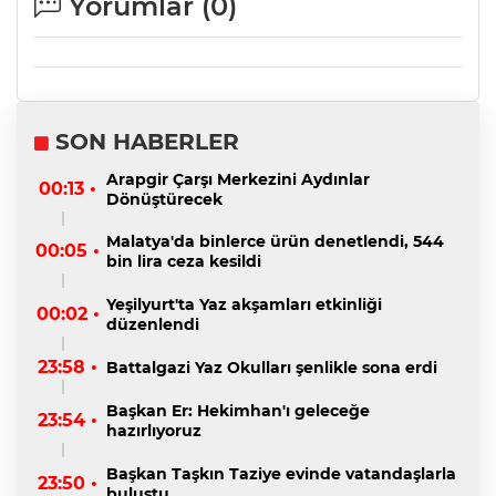
Yorumlar (
0
)
SON HABERLER
Arapgir Çarşı Merkezini Aydınlar
00:13 •
Dönüştürecek
Malatya'da binlerce ürün denetlendi, 544
00:05 •
bin lira ceza kesildi
Yeşilyurt'ta Yaz akşamları etkinliği
00:02 •
düzenlendi
23:58 •
Battalgazi Yaz Okulları şenlikle sona erdi
Başkan Er: Hekimhan'ı geleceğe
23:54 •
hazırlıyoruz
Başkan Taşkın Taziye evinde vatandaşlarla
23:50 •
buluştu