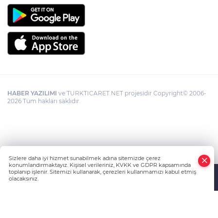
HABER YAZILIMI
ve TURKTICARET.NET projesidir Copyright© 2006-
2026 Tüm hakları saklıdır.
Sizlere daha iyi hizmet sunabilmek adına sitemizde çerez
konumlandırmaktayız. Kişisel verileriniz, KVKK ve GDPR kapsamında
toplanıp işlenir. Sitemizi kullanarak, çerezleri kullanmamızı kabul etmiş
olacaksınız.
Anasayfa
Haber Ara
Yazarlar
İhbar Hattı