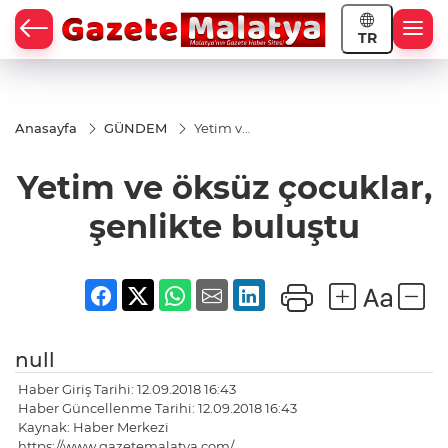
TR
Anasayfa
GÜNDEM
Yetim ve
öksüz
çocuklar,
Yetim ve öksüz çocuklar,
şenlikte
buluştu
şenlikte buluştu
null
Haber Giriş Tarihi: 12.09.2018 16:43
Haber Güncellenme Tarihi: 12.09.2018 16:43
Kaynak: Haber Merkezi
https://www.gazetemalatya.com/