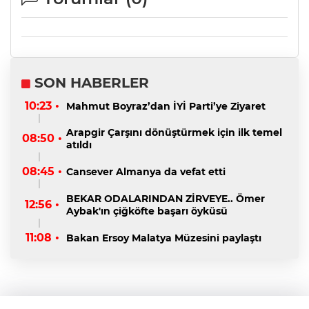
SON HABERLER
10:23 •
Mahmut Boyraz’dan İYİ Parti’ye Ziyaret
Arapgir Çarşını dönüştürmek için ilk temel
08:50 •
atıldı
08:45 •
Cansever Almanya da vefat etti
BEKAR ODALARINDAN ZİRVEYE.. Ömer
12:56 •
Aybak'ın çiğköfte başarı öyküsü
11:08 •
Bakan Ersoy Malatya Müzesini paylaştı