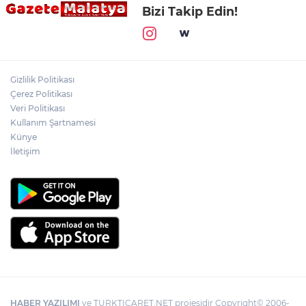
Bizi Takip Edin!
Gizlilik Politikası
Çerez Politikası
Veri Politikası
Kullanım Şartnamesi
Künye
İletişim
HABER YAZILIMI
ve TURKTICARET.NET projesidir Copyright© 2006-