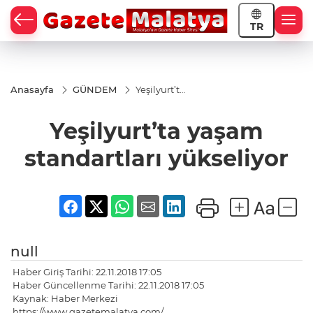
TR
Anasayfa
GÜNDEM
Yeşilyurt’ta
yaşam
standartları
Yeşilyurt’ta yaşam
yükseliyor
standartları yükseliyor
null
Haber Giriş Tarihi: 22.11.2018 17:05
Haber Güncellenme Tarihi: 22.11.2018 17:05
Kaynak: Haber Merkezi
https://www.gazetemalatya.com/