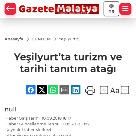
TR
Anasayfa
GÜNDEM
Yeşilyurt’ta
turizm ve
tarihi
Yeşilyurt’ta turizm ve
tanıtım
atağı
tarihi tanıtım atağı
null
Haber Giriş Tarihi: 10.09.2018 18:17
Haber Güncellenme Tarihi: 10.09.2018 18:17
Kaynak: Haber Merkezi
https://www.gazetemalatya.com/