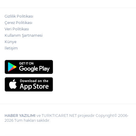
Gizlilik Politikası
Çerez Politikası
Veri Politikası
Kullanım Şartnamesi
Künye
İletişim
HABER YAZILIMI
ve TURKTICARET.NET projesidir Copyright© 2006-
2026 Tüm hakları saklıdır.