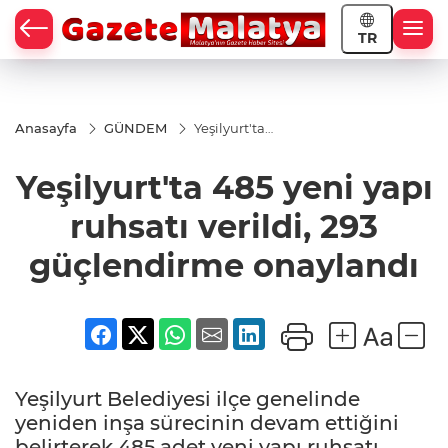
TR
Anasayfa
GÜNDEM
Yeşilyurt'ta
485 yeni yapı
ruhsatı
Yeşilyurt'ta 485 yeni yapı
verildi, 293
güçlendirme
onaylandı
ruhsatı verildi, 293
güçlendirme onaylandı
Yeşilyurt Belediyesi ilçe genelinde
yeniden inşa sürecinin devam ettiğini
belirterek 485 adet yeni yapı ruhsatı