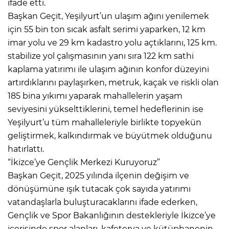
ifade etti.
Başkan Geçit, Yeşilyurt’un ulaşım ağını yenilemek
için 55 bin ton sıcak asfalt serimi yaparken, 12 km
imar yolu ve 29 km kadastro yolu açtıklarını, 125 km.
stabilize yol çalışmasının yanı sıra 122 km sathi
kaplama yatırımı ile ulaşım ağının konfor düzeyini
artırdıklarını paylaşırken, metruk, kaçak ve riskli olan
185 bina yıkımı yaparak mahallelerin yaşam
seviyesini yükselttiklerini, temel hedeflerinin ise
Yeşilyurt’u tüm mahalleleriyle birlikte topyekün
geliştirmek, kalkındırmak ve büyütmek olduğunu
hatırlattı.
“İkizce’ye Gençlik Merkezi Kuruyoruz”
Başkan Geçit, 2025 yılında ilçenin değişim ve
dönüşümüne ışık tutacak çok sayıda yatırımı
vatandaşlarla buluşturacaklarını ifade ederken,
Gençlik ve Spor Bakanlığının destekleriyle İkizce’ye
içerisinde spor alanları, kafeterya ve kütüphanenin