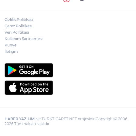
Gizlilik Politikası
Çerez Politikası
Veri Politikası
Kullanım Şartnamesi
Künye
İletişim
HABER YAZILIMI
ve TURKTICARET.NET projesidir Copyright© 2006-
2026 Tüm hakları saklıdır.