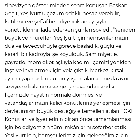
sinevizyon gösteriminden sonra konuşan Başkan
Geçit, Yeşilyurt’u çözüm odaklı, hesap verebilir,
katılımcı ve şeffaf belediyecilik anlayışıyla
yönettiklerini ifade ederken şunları söyledi; “Yeniden
büyük ve müreffeh Yeşilyurt için hemşerilerimizin
dua ve teveccühüyle göreve başladık, güçlü ve
kararlı bir kadroyla işe koyulduk. Samimiyetle,
gayretle, memleket aşkıyla kadim ilçemizi yeniden
inşa ve ihya etmek için yola çıktık. Merkez-kırsal
ayrımı yapmadan bütün yaşam alanlarımızda aynı
seviyede kalkınma ve gelişmeye odaklandık.
İlçemizde hayatın normale dönmesi ve
vatandaşlarımızın kalıcı konutlarına yerleşmesi için
devletimizin büyük desteğiyle temelleri atılan TOKİ
Konutları ve işyerlerinin bir an önce tamamlanması
için belediyemizin tüm imkânlarını seferber ettik.
Yeşilyurt için, hemşerilerimiz için, geleceğimiz için