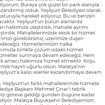
diyorum. Buraya çok güzel bir park alanıyla
zandırmış olduk. Yeşilyurt Belediyesi olarak
üsturuyla hareket ediyoruz. Bu ve benzeri
caktır. Yeşilyurt’un bütün alanlarda
rı halkımıza ulaştırdık, mahalle ayrımı
tırdık. Mahallelerimizde eksik bir hizmet
mizi görebilirsiniz, üzerimize düşen
edeceğiz. Hizmetlerimizin halka
ımızla birlikte çözüm odaklı hizmet
l hizmetler sunmaya devam edeceğiz. Hem
k amacı halkımıza hizmet etmektir. Koşu
ize hayırlı uğurlu olsun. Malatya’nın
eşilyurt’a kalıcı eserler kazandırmaya devam
, Yeşilyurt’un farklı mahallelerinde hizmete
elediye Başkanı Mehmet Çınar’ı tebrik
ımız göreve geldiği günden bugüne kadar
iyor. Malatya Büyükşehir Belediyemizin