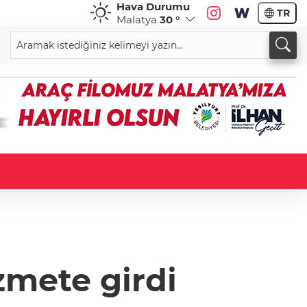
Hava Durumu
TR
Malatya
30 °
zmete girdi