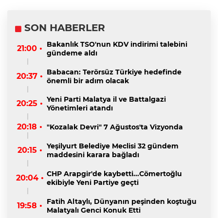
SON HABERLER
Bakanlık TSO'nun KDV indirimi talebini
21:00 •
gündeme aldı
Babacan: Terörsüz Türkiye hedefinde
20:37 •
önemli bir adım olacak
Yeni Parti Malatya il ve Battalgazi
20:25 •
Yönetimleri atandı
20:18 •
"Kozalak Devri" 7 Ağustos'ta Vizyonda
Yeşilyurt Belediye Meclisi 32 gündem
20:15 •
maddesini karara bağladı
CHP Arapgir'de kaybetti...Cömertoğlu
20:04 •
ekibiyle Yeni Partiye geçti
Fatih Altaylı, Dünyanın peşinden koştuğu
19:58 •
Malatyalı Genci Konuk Etti