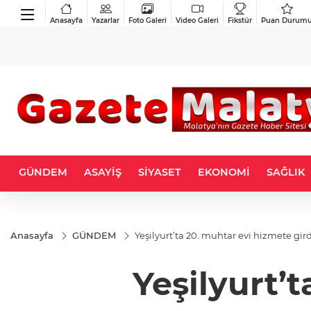
Anasayfa
Yazarlar
Foto Galeri
Video Galeri
Fikstür
Puan Durum
GÜNDEM
ASAYİŞ
SİYASET
EKONOMİ
SAĞLIK
Anasayfa
GÜNDEM
Yeşilyurt’ta 20. muhtar evi hizmete gird
Yeşilyurt’