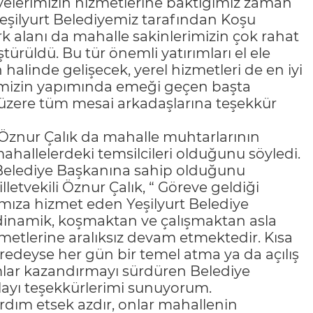
yelerimizin hizmetlerine baktığımız zaman
eşilyurt Belediyemiz tarafından Koşu
k alanı da mahalle sakinlerimizin çok rahat
ürüldü. Bu tür önemli yatırımları el ele
halinde gelişecek, yerel hizmetleri de en iyi
vimizin yapımında emeği geçen başta
zere tüm mesai arkadaşlarına teşekkür
 Öznur Çalık da mahalle muhtarlarının
allelerdeki temsilcileri olduğunu söyledi.
r Belediye Başkanına sahip olduğunu
etvekili Öznur Çalık, “ Göreve geldiği
ıza hizmet eden Yeşilyurt Belediye
dinamik, koşmaktan ve çalışmaktan asla
metlerine aralıksız devam etmektedir. Kısa
edeyse her gün bir temel atma ya da açılış
ımlar kazandırmayı sürdüren Belediye
layı teşekkürlerimi sunuyorum.
rdım etsek azdır, onlar mahallenin