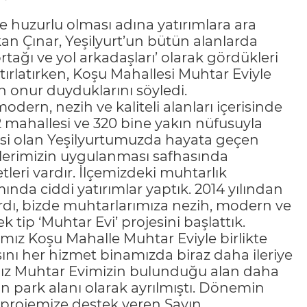
e huzurlu olması adına yatırımlara ara
an Çınar, Yeşilyurt’un bütün alanlarda
tağı ve yol arkadaşları’ olarak gördükleri
rlatırken, Koşu Mahallesi Muhtar Eviyle
n onur duyduklarını söyledi.
ern, nezih ve kaliteli alanları içerisinde
2 mahallesi ve 320 bine yakın nüfusuyla
çesi olan Yeşilyurtumuzda hayata geçen
elerimizin uygulanması safhasında
leri vardır. İlçemizdeki muhtarlık
ında ciddi yatırımlar yaptık. 2014 yılından
rdı, bizde muhtarlarımıza nezih, modern ve
 tip ‘Muhtar Evi’ projesini başlattık.
mız Koşu Mahalle Muhtar Eviyle birlikte
ısını her hizmet binamızda biraz daha ileriye
mız Muhtar Evimizin bulunduğu alan daha
 park alanı olarak ayrılmıştı. Dönemin
 projemize destek veren Sayın