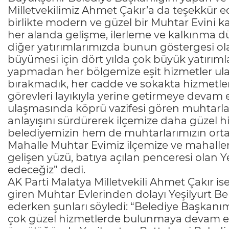
Milletvekilimiz Ahmet Çakır’a da teşekkür e
birlikte modern ve güzel bir Muhtar Evini ka
her alanda gelişme, ilerleme ve kalkınma d
diğer yatırımlarımızda bunun göstergesi ola
büyümesi için dört yılda çok büyük yatırımla
yapmadan her bölgemize eşit hizmetler ulaş
bırakmadık, her cadde ve sokakta hizmetleri
görevleri layıkıyla yerine getirmeye devam 
ulaşmasında köprü vazifesi gören muhtarlar
anlayışını sürdürerek ilçemize daha güze
belediyemizin hem de muhtarlarımızın orta
Mahalle Muhtar Evimiz ilçemize ve mahallem
gelişen yüzü, batıya açılan penceresi olan Y
edeceğiz” dedi.
AK Parti Malatya Milletvekili Ahmet Çakır ise
giren Muhtar Evlerinden dolayı Yeşilyurt B
ederken şunları söyledi: “Belediye Başkan
çok güzel hizmetlerde bulunmaya devam ed