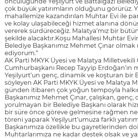
öncülüğünde Yeşilyurt ve Battalgazi Beledi
çok büyük yatırımların olduğunu görürüz. Y
mahallemize kazandırılan Muhtar Evi ile par
ve kolay ulaşabileceği hizmet alanına dönüşt
vererek sürdüreceğiz. Malatya’mız bir bütün 
şekilde alacaktır.Koşu Mahallesi Muhtar E
Belediye Başkanımız Mehmet Çınar olmak ü
ediyorum.”
AK Parti MKYK Üyesi ve Malatya Milletvekili
Cumhurbaşkanı Recep Tayyip Erdoğan’ın mah
Yeşilyurt’un genç, dinamik ve koşturan bi
söyleyen AK Parti MKYK Üyesi ve Malatya Mill
günden itibaren çok yoğun tempoyla halkım
Başkanımız Mehmet Çınar, çalışkan, genç, 
yorulmayan bir Belediye Başkanı olarak hiz
bir süre önce göreve gelmesine rağmen ner
töreni yaparak Yeşilyurt’umuza farklı yatır
Başkanımıza özellikle bu gayretlerinden do
Muhtarlarımıza ne kadar destek olsak ve ya