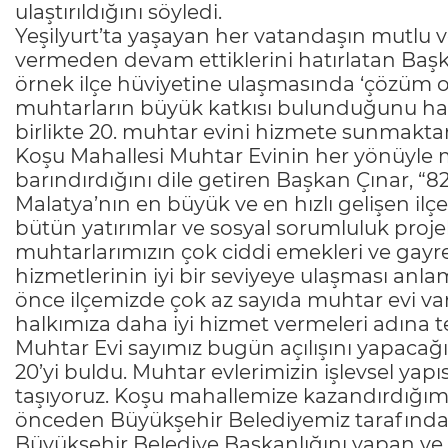
ulaştırıldığını söyledi.
Yeşilyurt’ta yaşayan her vatandaşın mutlu v
vermeden devam ettiklerini hatırlatan Başk
örnek ilçe hüviyetine ulaşmasında ‘çözüm or
muhtarların büyük katkısı bulunduğunu hatı
birlikte 20. muhtar evini hizmete sunmakta
Koşu Mahallesi Muhtar Evinin her yönüyle mod
barındırdığını dile getiren Başkan Çınar, “8
Malatya’nın en büyük ve en hızlı gelişen il
bütün yatırımlar ve sosyal sorumluluk proj
muhtarlarımızın çok ciddi emekleri ve gayret
hizmetlerinin iyi bir seviyeye ulaşması anlam
önce ilçemizde çok az sayıda muhtar evi va
halkımıza daha iyi hizmet vermeleri adına tek
Muhtar Evi sayımız bugün açılışını yapacağı
20’yi buldu. Muhtar evlerimizin işlevsel yap
taşıyoruz. Koşu mahallemize kazandırdığı
önceden Büyükşehir Belediyemiz tarafından
Büyükşehir Belediye Başkanlığını yapan ve