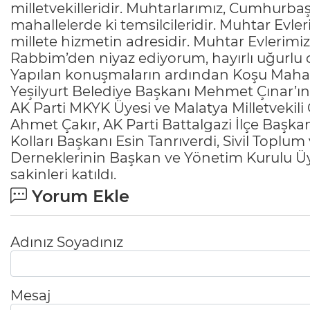
milletvekilleridir. Muhtarlarımız, Cumhurb
mahallelerde ki temsilcileridir. Muhtar Evle
millete hizmetin adresidir. Muhtar Evlerimiz
Rabbim’den niyaz ediyorum, hayırlı uğurlu ol
Yapılan konuşmaların ardından Koşu Mahalle 
Yeşilyurt Belediye Başkanı Mehmet Çınar’ın 
AK Parti MKYK Üyesi ve Malatya Milletvekili Ö
Ahmet Çakır, AK Parti Battalgazi İlçe Başka
Kolları Başkanı Esin Tanrıverdi, Sivil Toplum
Derneklerinin Başkan ve Yönetim Kurulu Üy
sakinleri katıldı.
Yorum Ekle
Adınız Soyadınız
Mesaj