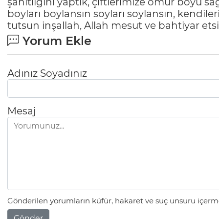
şahitliğini yaptık, çiftlerimize ömür boyu sa
boyları boylansın soyları soylansın, kendile
tutsun inşallah, Allah mesut ve bahtiyar ets
Yorum Ekle
Adınız Soyadınız
Mesaj
Gönderilen yorumların küfür, hakaret ve suç unsuru içerme
Gönder