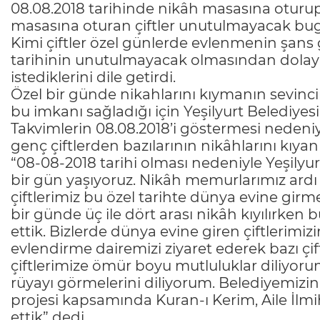
08.08.2018 tarihinde nikâh masasına oturup 
masasına oturan çiftler unutulmayacak bug
Kimi çiftler özel günlerde evlenmenin şans 
tarihinin unutulmayacak olmasından dolayı
istediklerini dile getirdi.
Özel bir günde nikahlarını kıymanın sevincini
bu imkanı sağladığı için Yeşilyurt Belediyesi
Takvimlerin 08.08.2018’i göstermesi nedeniyl
genç çiftlerden bazılarının nikâhlarını kıy
“08-08-2018 tarihi olması nedeniyle Yeşily
bir gün yaşıyoruz. Nikâh memurlarımız ardı 
çiftlerimiz bu özel tarihte dünya evine girm
bir günde üç ile dört arası nikâh kıyılırken
ettik. Bizlerde dünya evine giren çiftlerimi
evlendirme dairemizi ziyaret ederek bazı çif
çiftlerimize ömür boyu mutluluklar diliyorum
rüyayı görmelerini diliyorum. Belediyemizin s
projesi kapsamında Kuran-ı Kerim, Aile İlmih
ettik” dedi.