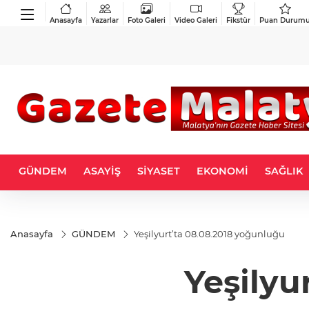
Anasayfa
Yazarlar
Foto Galeri
Video Galeri
Fikstür
Puan Durum
GÜNDEM
ASAYİŞ
SİYASET
EKONOMİ
SAĞLIK
Anasayfa
GÜNDEM
Yeşilyurt’ta 08.08.2018 yoğunluğu
Yeşilyu