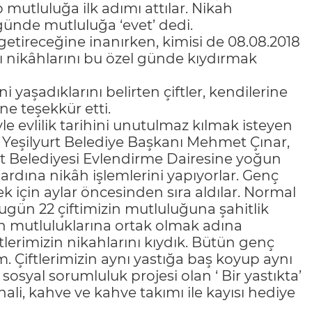
mutluluğa ilk adımı attılar. Nikah
ünde mutluluğa ‘evet’ dedi.
getireceğine inanırken, kimisi de 08.08.2018
 nikâhlarını bu özel günde kıydırmak
 yaşadıklarını belirten çiftler, kendilerine
ne teşekkür etti.
e evlilik tarihini unutulmaz kılmak isteyen
an Yeşilyurt Belediye Başkanı Mehmet Çınar,
urt Belediyesi Evlendirme Dairesine yoğun
ardına nikâh işlemlerini yapıyorlar. Genç
ek için aylar öncesinden sıra aldılar. Normal
 bugün 22 çiftimizin mutluluğuna şahitlik
zin mutluluklarına ortak olmak adına
tlerimizin nikahlarını kıydık. Bütün genç
. Çiftlerimizin aynı yastığa baş koyup aynı
osyal sorumluluk projesi olan ‘ Bir yastıkta’
ali, kahve ve kahve takımı ile kayısı hediye