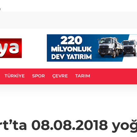
u
TÜRKİYE
SPOR
ÇEVRE
TARIM
rt’ta 08.08.2018 y