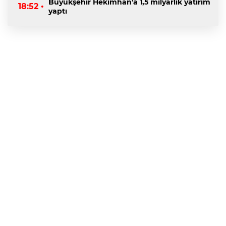
Büyükşehir Hekimhan'a 1,5 milyarlık yatırım
18:52 •
yaptı