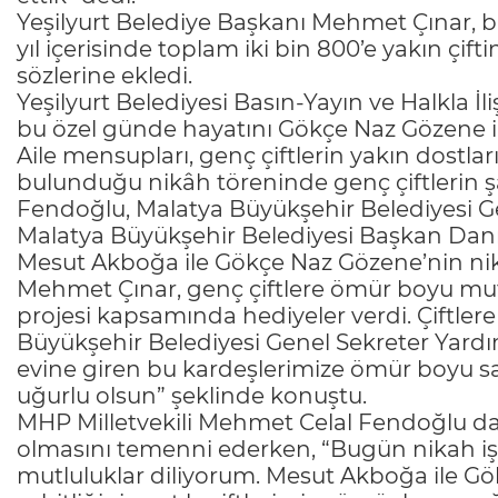
Yeşilyurt Belediye Başkanı Mehmet Çınar, bu
yıl içerisinde toplam iki bin 800’e yakın çifti
sözlerine ekledi.
Yeşilyurt Belediyesi Basın-Yayın ve Halkla 
bu özel günde hayatını Gökçe Naz Gözene ile
Aile mensupları, genç çiftlerin yakın dostlar
bulunduğu nikâh töreninde genç çiftlerin şa
Fendoğlu, Malatya Büyükşehir Belediyesi G
Malatya Büyükşehir Belediyesi Başkan Danı
Mesut Akboğa ile Gökçe Naz Gözene’nin nikâ
Mehmet Çınar, genç çiftlere ömür boyu mutlu
projesi kapsamında hediyeler verdi. Çiftler
Büyükşehir Belediyesi Genel Sekreter Yard
evine giren bu kardeşlerimize ömür boyu sağl
uğurlu olsun” şeklinde konuştu.
MHP Milletvekili Mehmet Celal Fendoğlu da 
olmasını temenni ederken, “Bugün nikah iş
mutluluklar diliyorum. Mesut Akboğa ile Gö