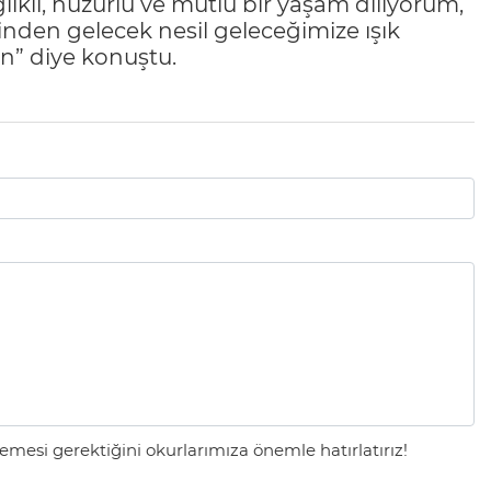
ğlıklı, huzurlu ve mutlu bir yaşam diliyorum,
rinden gelecek nesil geleceğimize ışık
in” diye konuştu.
mesi gerektiğini okurlarımıza önemle hatırlatırız!