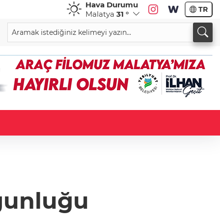
Hava Durumu
TR
Malatya
31 °
oğunluğu