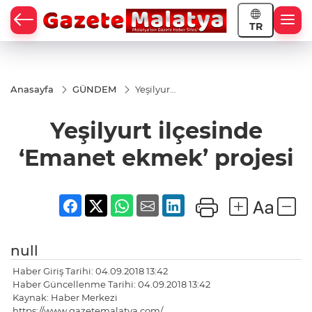
TR
Anasayfa
GÜNDEM
Yeşilyurt
ilçesinde
‘Emanet
Yeşilyurt ilçesinde
ekmek’
projesi
‘Emanet ekmek’ projesi
null
Haber Giriş Tarihi: 04.09.2018 13:42
Haber Güncellenme Tarihi: 04.09.2018 13:42
Kaynak: Haber Merkezi
https://www.gazetemalatya.com/