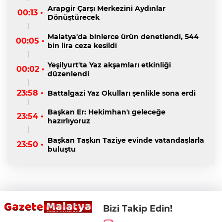
Arapgir Çarşı Merkezini Aydınlar
00:13 •
Dönüştürecek
Malatya'da binlerce ürün denetlendi, 544
00:05 •
bin lira ceza kesildi
Yeşilyurt'ta Yaz akşamları etkinliği
00:02 •
düzenlendi
23:58 •
Battalgazi Yaz Okulları şenlikle sona erdi
Başkan Er: Hekimhan'ı geleceğe
23:54 •
hazırlıyoruz
Başkan Taşkın Taziye evinde vatandaşlarla
23:50 •
buluştu
Bizi Takip Edin!