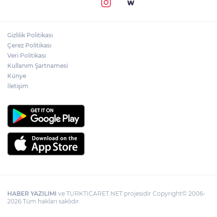
Gizlilik Politikası
Çerez Politikası
Veri Politikası
Kullanım Şartnamesi
Künye
İletişim
HABER YAZILIMI
ve TURKTICARET.NET projesidir Copyright© 2006-
2026 Tüm hakları saklıdır.