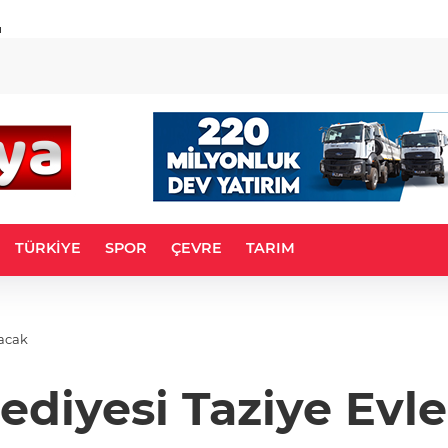
u
TÜRKİYE
SPOR
ÇEVRE
TARIM
racak
lediyesi Taziye Evle