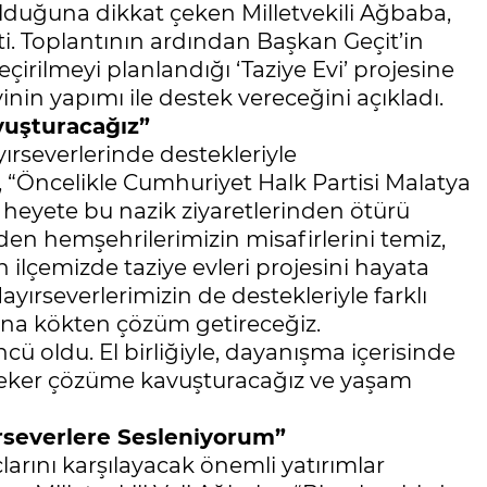
olduğuna dikkat çeken Milletvekili Ağbaba,
etti. Toplantının ardından Başkan Geçit’in
çirilmeyi planlandığı ‘Taziye Evi’ projesine
inin yapımı ile destek vereceğini açıkladı.
vuşturacağız”
yırseverlerinde destekleriyle
 “Öncelikle Cumhuriyet Halk Partisi Malatya
i heyete bu nazik ziyaretlerinden ötürü
den hemşehrilerimizin misafirlerini temiz,
n ilçemizde taziye evleri projesini hayata
yırseverlerimizin de destekleriyle farklı
runa kökten çözüm getireceğiz.
ü oldu. El birliğiyle, dayanışma içerisinde
 teker çözüme kavuşturacağız ve yaşam
ırseverlere Sesleniyorum”
çlarını karşılayacak önemli yatırımlar