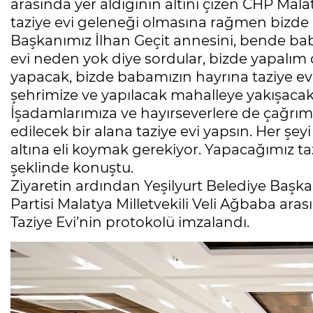
arasında yer aldığının altını çizen CHP Malat
taziye evi geleneği olmasına rağmen bizde
Başkanımız İlhan Geçit annesini, bende ba
evi neden yok diye sordular, bizde yapalım 
yapacak, bizde babamızın hayrına taziye evle
şehrimize ve yapılacak mahalleye yakışacak 
İşadamlarımıza ve hayırseverlere de çağrım
edilecek bir alana taziye evi yapsın. Her ş
altına eli koymak gerekiyor. Yapacağımız taz
şeklinde konuştu.
Ziyaretin ardından Yeşilyurt Belediye Başkan
Partisi Malatya Milletvekili Veli Ağbaba aras
Taziye Evi’nin protokolü imzalandı.