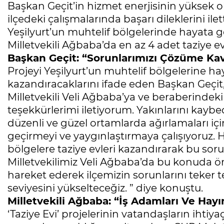
Başkan Geçit’in hizmet enerjisinin yüksek 
ilçedeki çalışmalarında başarı dileklerini il
Yeşilyurt’un muhtelif bölgelerinde hayata ge
Milletvekili Ağbaba’da en az 4 adet taziye ev
Başkan Geçit: “Sorunlarımızı Çözüme Ka
Projeyi Yeşilyurt’un muhtelif bölgelerine ha
kazandıracaklarını ifade eden Başkan Geçit,
Milletvekili Veli Ağbaba’ya ve beraberindek
teşekkürlerimi iletiyorum. Yakınlarını kaybe
düzenli ve güzel ortamlarda ağırlamaları içi
geçirmeyi ve yaygınlaştırmaya çalışıyoruz. Ha
bölgelere taziye evleri kazandırarak bu so
Milletvekilimiz Veli Ağbaba’da bu konuda önc
hareket ederek ilçemizin sorunlarını teker
seviyesini yükselteceğiz. ” diye konuştu.
Milletvekili Ağbaba: “İş Adamları Ve Hay
‘Taziye Evi’ projelerinin vatandaşların ihtiya