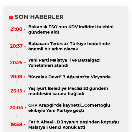
SON HABERLER
Bakanlık TSO'nun KDV indirimi talebini
21:00 •
gündeme aldı
Babacan: Terörsüz Türkiye hedefinde
20:37 •
önemli bir adım olacak
Yeni Parti Malatya il ve Battalgazi
20:25 •
Yönetimleri atandı
20:18 •
"Kozalak Devri" 7 Ağustos'ta Vizyonda
Yeşilyurt Belediye Meclisi 32 gündem
20:15 •
maddesini karara bağladı
CHP Arapgir'de kaybetti...Cömertoğlu
20:04 •
ekibiyle Yeni Partiye geçti
Fatih Altaylı, Dünyanın peşinden koştuğu
19:58 •
Malatyalı Genci Konuk Etti