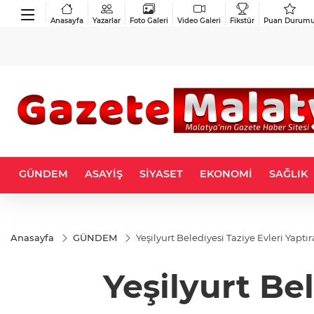
Anasayfa
Yazarlar
Foto Galeri
Video Galeri
Fikstür
Puan Durum
GÜNDEM
ASAYİŞ
SİYASET
EKONOMİ
SAĞLIK
Anasayfa
GÜNDEM
Yeşilyurt Belediyesi Taziye Evleri Yaptı
Yeşilyurt Be