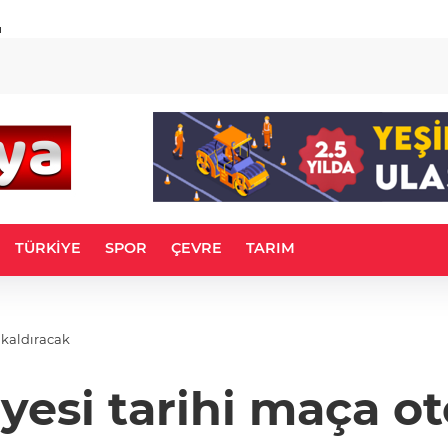
u
TÜRKİYE
SPOR
ÇEVRE
TARIM
 kaldıracak
iyesi tarihi maça o