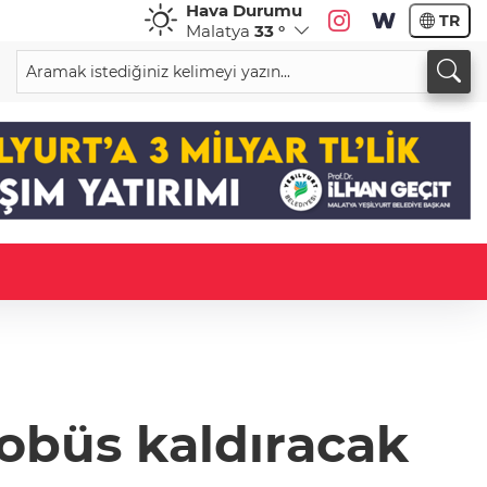
Hava Durumu
TR
Malatya
33 °
tobüs kaldıracak