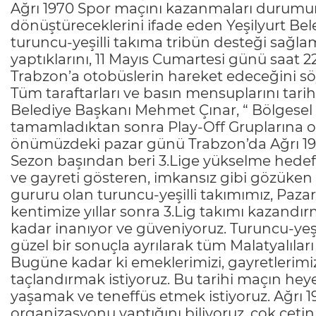
Ağrı 1970 Spor maçını kazanmaları durumu
dönüştüreceklerini ifade eden Yeşilyurt Be
turuncu-yeşilli takıma tribün desteği sağla
yaptıklarını, 11 Mayıs Cumartesi günü saat 
Trabzon’a otobüslerin hareket edeceğini sö
Tüm taraftarları ve basın mensuplarını tarih
Belediye Başkanı Mehmet Çınar, “ Bölgesel
tamamladıktan sonra Play-Off Gruplarına 
önümüzdeki pazar günü Trabzon’da Ağrı 1970
Sezon başından beri 3.Lige yükselme hedef
ve gayreti gösteren, imkansız gibi gözüken 
gururu olan turuncu-yeşilli takımımız, P
kentimize yıllar sonra 3.Lig takımı kazandır
kadar inanıyor ve güveniyoruz. Turuncu-yeş
güzel bir sonuçla ayrılarak tüm Malatyalıla
Bugüne kadar ki emeklerimizi, gayretlerimiz
taçlandırmak istiyoruz. Bu tarihi maçın heye
yaşamak ve teneffüs etmek istiyoruz. Ağrı 
organizasyonu yaptığını biliyoruz, çok çetin