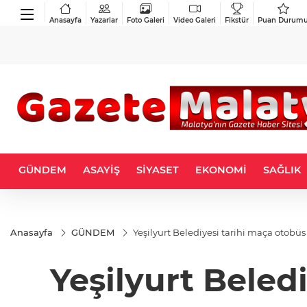
Anasayfa
Yazarlar
Foto Galeri
Video Galeri
Fikstür
Puan Durum
GÜNDEM
ASAYİŞ
SİYASET
EKONOMİ
SAĞLIK
Anasayfa
GÜNDEM
Yeşilyurt Belediyesi tarihi maça otobüs
Yeşilyurt Beled