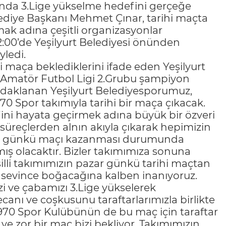
nda 3.Lige yükselme hedefini gerçeğe
lediye Başkanı Mehmet Çınar, tarihi maçta
mak adına çeşitli organizasyonlar
22:00’de Yeşilyurt Belediyesi önünden
yledi.
i maça beklediklerini ifade eden Yeşilyurt
 Amatör Futbol Ligi 2.Grubu şampiyon
odaklanan Yeşilyurt Belediyesporumuz,
 Spor takımıyla tarihi bir maça çıkacak.
ini hayata geçirmek adına büyük bir özveri
süreçlerden alnın akıyla çıkarak hepimizin
azar günkü maçı kazanması durumunda
mış olacaktır. Bizler takımımıza sonuna
illi takımımızın pazar günkü tarihi maçtan
rı sevince boğacağına kalben inanıyoruz.
i ve çabamızı 3.Lige yükselerek
canı ve coşkusunu taraftarlarımızla birlikte
1970 Spor Kulübünün de bu maç için taraftar
 ve zor bir maç bizi bekliyor. Takımımızın