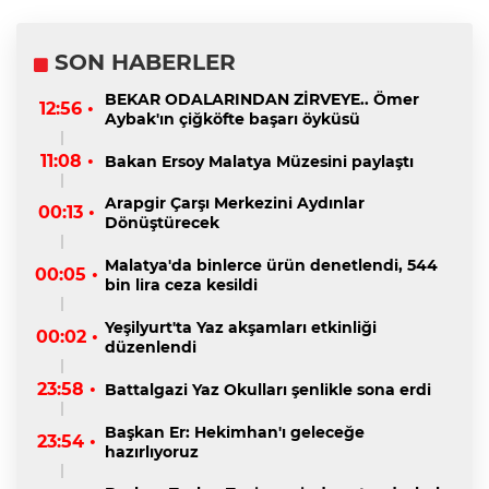
SON HABERLER
BEKAR ODALARINDAN ZİRVEYE.. Ömer
12:56 •
Aybak'ın çiğköfte başarı öyküsü
11:08 •
Bakan Ersoy Malatya Müzesini paylaştı
Arapgir Çarşı Merkezini Aydınlar
00:13 •
Dönüştürecek
Malatya'da binlerce ürün denetlendi, 544
00:05 •
bin lira ceza kesildi
Yeşilyurt'ta Yaz akşamları etkinliği
00:02 •
düzenlendi
23:58 •
Battalgazi Yaz Okulları şenlikle sona erdi
Başkan Er: Hekimhan'ı geleceğe
23:54 •
hazırlıyoruz