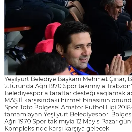
Yeşilyurt Belediye Başkanı Mehmet Çınar, B
2.Turunda Ağrı 1970 Spor takımıyla Trabzon’
Belediyespor’a taraftar desteği sağlamak a
MAŞTİ karşısındaki hizmet binasının önünde
Spor Toto Bölgesel Amatör Futbol Ligi 2018
tamamlayan Yeşilyurt Belediyespor, Bölgese
Ağrı 1970 Spor takımıyla 12 Mayıs Pazar gü
Kompleksinde karşı karşıya gelecek.