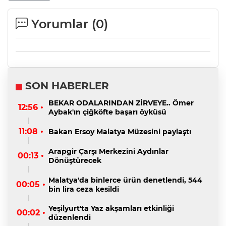
Yorumlar (
0
)
SON HABERLER
BEKAR ODALARINDAN ZİRVEYE.. Ömer
12:56 •
Aybak'ın çiğköfte başarı öyküsü
11:08 •
Bakan Ersoy Malatya Müzesini paylaştı
Arapgir Çarşı Merkezini Aydınlar
00:13 •
Dönüştürecek
Malatya'da binlerce ürün denetlendi, 544
00:05 •
bin lira ceza kesildi
Yeşilyurt'ta Yaz akşamları etkinliği
00:02 •
düzenlendi