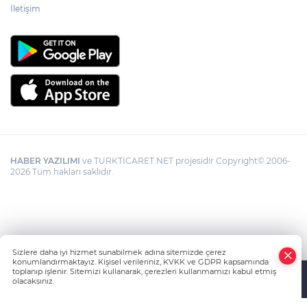
İletişim
HABER YAZILIMI
ve TURKTICARET.NET projesidir Copyright© 2006-
2026 Tüm hakları saklıdır.
Sizlere daha iyi hizmet sunabilmek adına sitemizde çerez
konumlandırmaktayız. Kişisel verileriniz, KVKK ve GDPR kapsamında
toplanıp işlenir. Sitemizi kullanarak, çerezleri kullanmamızı kabul etmiş
olacaksınız.
Anasayfa
Haber Ara
Yazarlar
İhbar Hattı