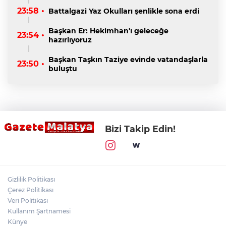
23:58 •
Battalgazi Yaz Okulları şenlikle sona erdi
Başkan Er: Hekimhan'ı geleceğe
23:54 •
hazırlıyoruz
Başkan Taşkın Taziye evinde vatandaşlarla
23:50 •
buluştu
Bizi Takip Edin!
Gizlilik Politikası
Çerez Politikası
Veri Politikası
Kullanım Şartnamesi
Künye