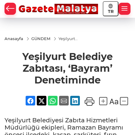
TR
Anasayfa
GÜNDEM
Yeşilyurt
Belediye
Zabıtası,
Yeşilyurt Belediye
‘Bayram’
Denetiminde
Zabıtası, ‘Bayram’
Denetiminde
Yeşilyurt Belediyesi Zabıta Hizmetleri
Müdürlüğü ekipleri, Ramazan Bayramı
öncesi ilçedeki kasap, şarküteri, fırın,