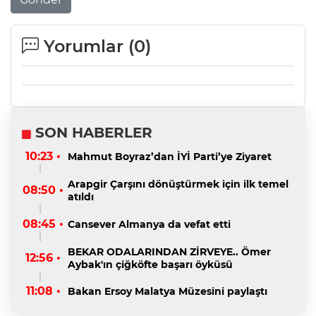
Yorumlar (
0
)
SON HABERLER
10:23 •
Mahmut Boyraz’dan İYİ Parti’ye Ziyaret
Arapgir Çarşını dönüştürmek için ilk temel
08:50 •
atıldı
08:45 •
Cansever Almanya da vefat etti
BEKAR ODALARINDAN ZİRVEYE.. Ömer
12:56 •
Aybak'ın çiğköfte başarı öyküsü
11:08 •
Bakan Ersoy Malatya Müzesini paylaştı