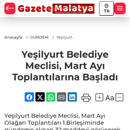
TR
Anasayfa
GÜNDEM
Yeşilyurt
Belediye
Meclisi, Mart
Yeşilyurt Belediye
Ayı
Toplantılarına
Başladı
Meclisi, Mart Ayı
Toplantılarına Başladı
Yeşilyurt Belediye Meclisi, Mart Ayı
Olağan Toplantıları 1.Birleşiminde
gündeme alınan 32 maddeyi görüşerek