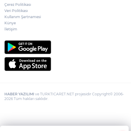
Çerez Politikası
Veri Politikası
Kullanım Şartnamesi
Künye
İletişim
HABER YAZILIMI
ve TURKTICARET.NET projesidir Copyright© 2006-
2026 Tüm hakları saklıdır.