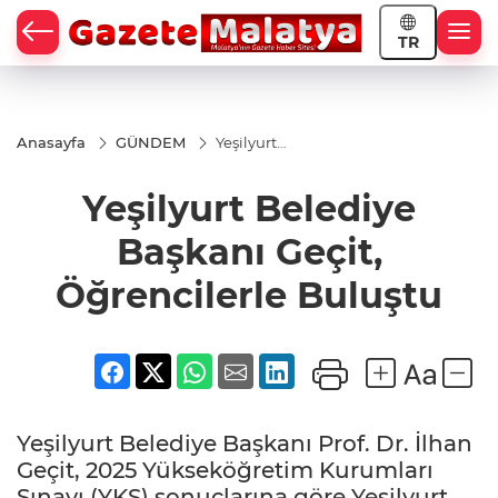
TR
Anasayfa
GÜNDEM
Yeşilyurt
Belediye
Başkanı
Yeşilyurt Belediye
Geçit,
Öğrencilerle
Buluştu
Başkanı Geçit,
Öğrencilerle Buluştu
Yeşilyurt Belediye Başkanı Prof. Dr. İlhan
Geçit, 2025 Yükseköğretim Kurumları
Sınavı (YKS) sonuçlarına göre Yeşilyurt