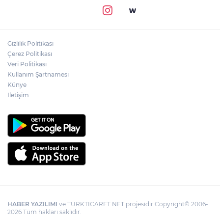
Gizlilik Politikası
Çerez Politikası
Veri Politikası
Kullanım Şartnamesi
Künye
İletişim
HABER YAZILIMI
ve TURKTICARET.NET projesidir Copyright© 2006-
2026 Tüm hakları saklıdır.