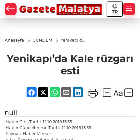
TR
Anasayfa
GÜNDEM
Yenikapı’da
Kale
rüzgarı esti
Yenikapı’da Kale rüzgarı
esti
null
Haber Giriş Tarihi: 12.10.2018 13:35
Haber Güncellenme Tarihi: 12.10.2018 13:35
Kaynak: Haber Merkezi
https://www.gazetemalatya.com/