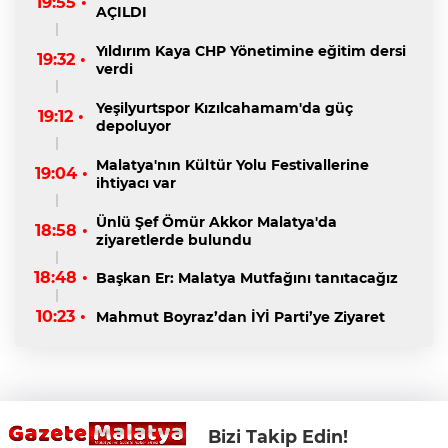
19:55 •
AÇILDI
Yıldırım Kaya CHP Yönetimine eğitim dersi
19:32 •
verdi
Yeşilyurtspor Kızılcahamam'da güç
19:12 •
depoluyor
Malatya'nın Kültür Yolu Festivallerine
19:04 •
ihtiyacı var
Ünlü Şef Ömür Akkor Malatya'da
18:58 •
ziyaretlerde bulundu
18:48 •
Başkan Er: Malatya Mutfağını tanıtacağız
10:23 •
Mahmut Boyraz’dan İYİ Parti’ye Ziyaret
Bizi Takip Edin!