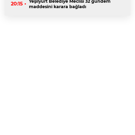
Yeşilyurt Belediye Meclisi 32 gündem
20:15 •
maddesini karara bağladı