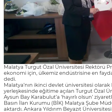
Malatya Turgut Özal Üniversitesi Rektörü Prof
ekonomi için, ülkemiz endüstrisine en faydal
dedi.
Malatya’nın ikinci devlet üniversitesi olarak
yerleşkesinde eğitime açılan Turgut Özal Ün
Aysun Bay Karabulut’a ‘hayırlı olsun’ ziyare
Basın İlan Kurumu (BİK) Malatya Şube Müdü
aktardı. Ankara Yıldırım Beyazıt Üniversitesi