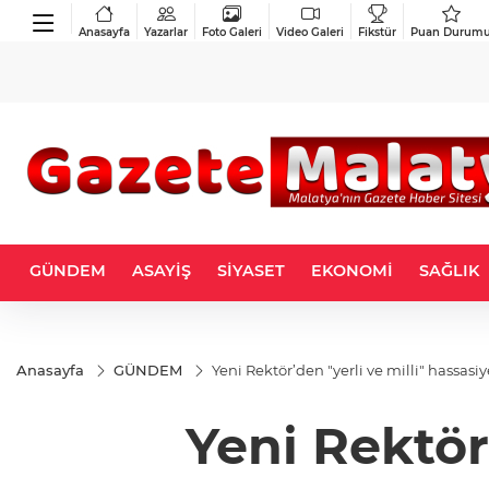
Anasayfa
Yazarlar
Foto Galeri
Video Galeri
Fikstür
Puan Durum
GÜNDEM
ASAYİŞ
SİYASET
EKONOMİ
SAĞLIK
Anasayfa
GÜNDEM
Yeni Rektör’den "yerli ve milli" hassasiy
Yeni Rektör’