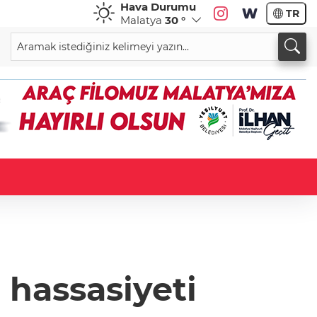
Hava Durumu
TR
Malatya
30 °
" hassasiyeti