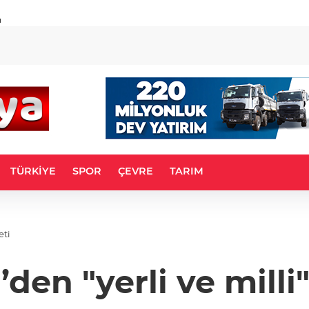
u
TÜRKİYE
SPOR
ÇEVRE
TARIM
eti
den "yerli ve milli