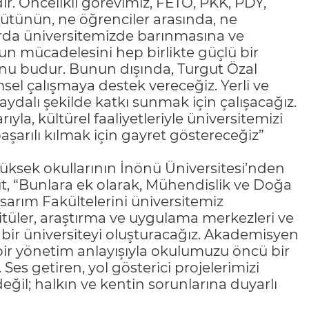
ir. Öncelikli görevimiz, FETÖ, PKK, PDY,
ütünün, ne öğrenciler arasında, ne
arda üniversitemizde barınmasına ve
 mücadelesini hep birlikte güçlü bir
nu budur. Bunun dışında, Turgut Özal
msel çalışmaya destek vereceğiz. Yerli ve
aydalı şekilde katkı sunmak için çalışacağız.
la, kültürel faaliyetleriyle üniversitemizi
aşarılı kılmak için gayret göstereceğiz”
 yüksek okullarının İnönü Üniversitesi’nden
ut, “Bunlara ek olarak, Mühendislik ve Doğa
asarım Fakültelerini üniversitemiz
tüler, araştırma ve uygulama merkezleri ve
bir üniversiteyi oluşturacağız. Akademisyen
 bir yönetim anlayışıyla okulumuzu öncü bir
 Ses getiren, yol gösterici projelerimizi
eğil; halkın ve kentin sorunlarına duyarlı