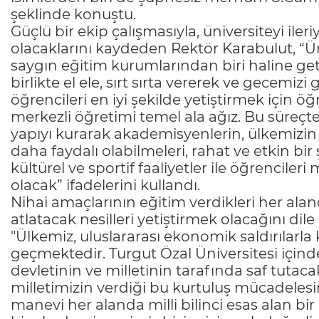
şeklinde konuştu.
Güçlü bir ekip çalışmasıyla, üniversiteyi ile
olacaklarını kaydeden Rektör Karabulut, “Ü
saygın eğitim kurumlarından biri haline ge
birlikte el ele, sırt sırta vererek ve gecemi
öğrencileri en iyi şekilde yetiştirmek için ö
merkezli öğretimi temel ala ağız. Bu süreçte
yapıyı kurarak akademisyenlerin, ülkemizin 
daha faydalı olabilmeleri, rahat ve etkin bir
kültürel ve sportif faaliyetler ile öğrencile
olacak” ifadelerini kullandı.
Nihai amaçlarının eğitim verdikleri her alan
atlatacak nesilleri yetiştirmek olacağını di
"Ülkemiz, uluslararası ekonomik saldırılarla 
geçmektedir. Turgut Özal Üniversitesi içi
devletinin ve milletinin tarafında saf tutaca
milletimizin verdiği bu kurtuluş mücadelesi
manevi her alanda milli bilinci esas alan bir