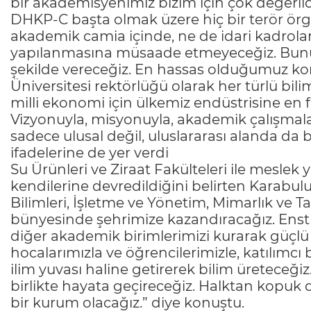
bir akademisyenimiz bizim için çok değerlid
DHKP-C başta olmak üzere hiç bir terör örg
akademik camia içinde, ne de idari kadrol
yapılanmasına müsaade etmeyeceğiz. Bunun
şekilde vereceğiz. En hassas olduğumuz ko
Üniversitesi rektörlüğü olarak her türlü bili
milli ekonomi için ülkemiz endüstrisine en f
Vizyonuyla, misyonuyla, akademik çalışmalarıy
sadece ulusal değil, uluslararası alanda da b
ifadelerine de yer verdi
Su Ürünleri ve Ziraat Fakülteleri ile meslek
kendilerine devredildiğini belirten Karabul
Bilimleri, İşletme ve Yönetim, Mimarlık ve T
bünyesinde şehrimize kazandıracağız. Ensti
diğer akademik birimlerimizi kurarak güçlü 
hocalarımızla ve öğrencilerimizle, katılımcı
ilim yuvası haline getirerek bilim üreteceğiz.
birlikte hayata geçireceğiz. Halktan kopuk d
bir kurum olacağız.” diye konuştu.