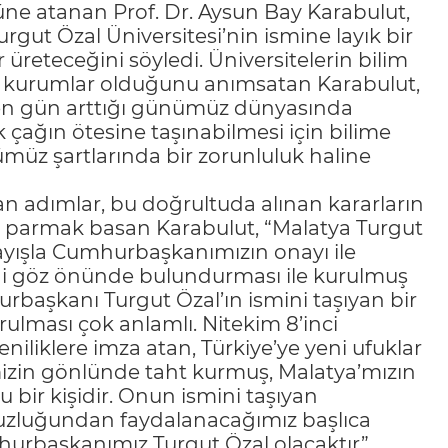
üne atanan Prof. Dr. Aysun Bay Karabulut,
gut Özal Üniversitesi’nin ismine layık bir
 üreteceğini söyledi. Üniversitelerin bilim
ğı kurumlar olduğunu anımsatan Karabulut,
çen gün arttığı günümüz dünyasında
ak çağın ötesine taşınabilmesi için bilime
müz şartlarında bir zorunluluk haline
atılan adımlar, bu doğrultuda alınan kararların
a parmak basan Karabulut, “Malatya Turgut
layışla Cumhurbaşkanımızın onayı ile
ini göz önünde bulundurması ile kurulmuş
urbaşkanı Turgut Özal’ın ismini taşıyan bir
ulması çok anlamlı. Nitekim 8’inci
iklere imza atan, Türkiye’ye yeni ufuklar
mizin gönlünde taht kurmuş, Malatya’mızın
bir kişidir. Onun ismini taşıyan
avuzluğundan faydalanacağımız başlıca
urbaşkanımız Turgut Özal olacaktır”