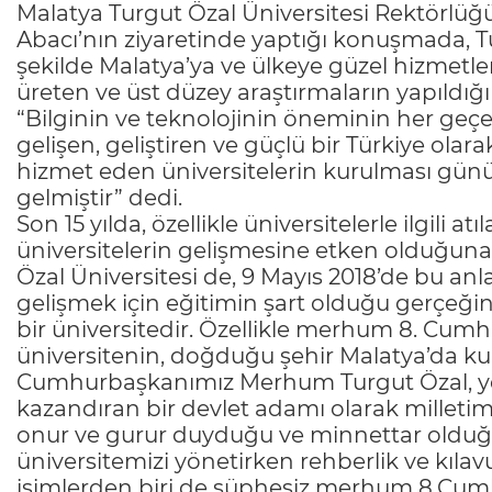
Malatya Turgut Özal Üniversitesi Rektörlüğ
Abacı’nın ziyaretinde yaptığı konuşmada, Tur
şekilde Malatya’ya ve ülkeye güzel hizmetler
üreten ve üst düzey araştırmaların yapıldı
“Bilginin ve teknolojinin öneminin her ge
gelişen, geliştiren ve güçlü bir Türkiye olar
hizmet eden üniversitelerin kurulması günü
gelmiştir” dedi.
Son 15 yılda, özellikle üniversitelerle ilgili 
üniversitelerin gelişmesine etken olduğun
Özal Üniversitesi de, 9 Mayıs 2018’de bu an
gelişmek için eğitimin şart olduğu gerçeğ
bir üniversitedir. Özellikle merhum 8. Cumh
üniversitenin, doğduğu şehir Malatya’da kur
Cumhurbaşkanımız Merhum Turgut Özal, yenil
kazandıran bir devlet adamı olarak milleti
onur ve gurur duyduğu ve minnettar olduğu 
üniversitemizi yönetirken rehberlik ve kıl
isimlerden biri de şüphesiz merhum 8.Cumh