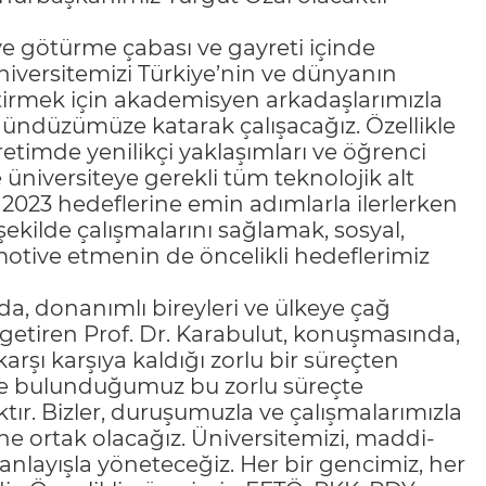
riye götürme çabası ve gayreti içinde
niversitemizi Türkiye’nin ve dünyanın
tirmek için akademisyen arkadaşlarımızla
zi gündüzümüze katarak çalışacağız. Özellikle
ğretimde yenilikçi yaklaşımları ve öğrenci
 üniversiteye gerekli tüm teknolojik alt
2023 hedeflerine emin adımlarla ilerlerken
 şekilde çalışmalarını sağlamak, sosyal,
ri motive etmenin de öncelikli hedeflerimiz
da, donanımlı bireyleri ve ülkeye çağ
le getiren Prof. Dr. Karabulut, konuşmasında,
karşı karşıya kaldığı zorlu bir süreçten
nde bulunduğumuz bu zorlu süreçte
ktır. Bizler, duruşumuzla ve çalışmalarımızla
ne ortak olacağız. Üniversitemizi, maddi-
 anlayışla yöneteceğiz. Her bir gencimiz, her