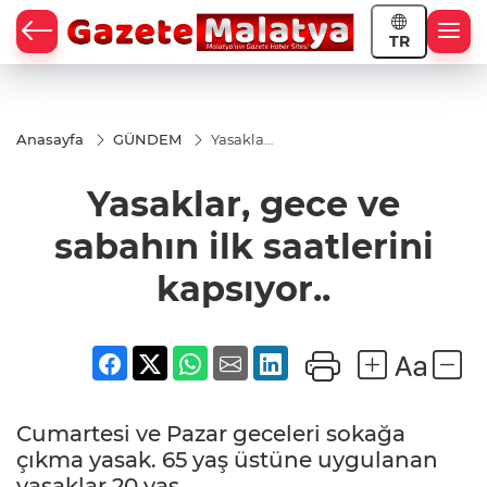
TR
Anasayfa
GÜNDEM
Yasaklar,
gece ve
sabahın
Yasaklar, gece ve
ilk
saatlerini
kapsıyor..
sabahın ilk saatlerini
kapsıyor..
Cumartesi ve Pazar geceleri sokağa
çıkma yasak. 65 yaş üstüne uygulanan
yasaklar 20 yaş...