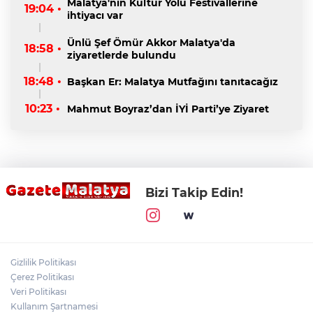
Malatya'nın Kültür Yolu Festivallerine
19:04 •
ihtiyacı var
Ünlü Şef Ömür Akkor Malatya'da
18:58 •
ziyaretlerde bulundu
18:48 •
Başkan Er: Malatya Mutfağını tanıtacağız
10:23 •
Mahmut Boyraz’dan İYİ Parti’ye Ziyaret
Bizi Takip Edin!
Gizlilik Politikası
Çerez Politikası
Veri Politikası
Kullanım Şartnamesi