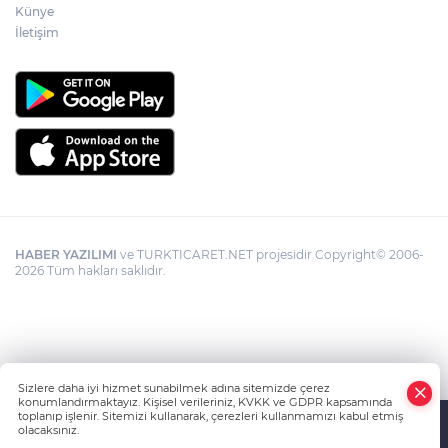
Künye
İletişim
HABER YAZILIMI
ve TURKTICARET.NET projesidir Copyright© 2006-
2026 Tüm hakları saklıdır.
Sizlere daha iyi hizmet sunabilmek adına sitemizde çerez
konumlandırmaktayız. Kişisel verileriniz, KVKK ve GDPR kapsamında
toplanıp işlenir. Sitemizi kullanarak, çerezleri kullanmamızı kabul etmiş
olacaksınız.
Anasayfa
Haber Ara
Yazarlar
İhbar Hattı