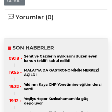
Gönder
Yorumlar (
0
)
SON HABERLER
Şehit ve Gazilerin aylıklarını düzenleyen
09:18 •
kanun teklifi kabul edildi
MALATYA’DA GASTRONOMİNİN MERKEZİ
19:55 •
AÇILDI
Yıldırım Kaya CHP Yönetimine eğitim dersi
19:32 •
verdi
Yeşilyurtspor Kızılcahamam'da güç
19:12 •
depoluyor