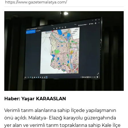
https://www.gazetemalatya.com/
Haber: Yaşar KARAASLAN
Verimli tarım alanlarına sahip İlçede yapılaşmanın
önü açıldı. Malatya- Elazığ karayolu güzergahında
yer alan ve verimli tarım topraklarına sahip Kale İlçe