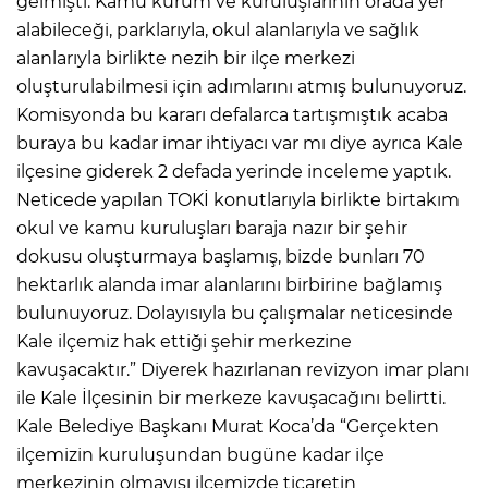
gelmişti. Kamu kurum ve kuruluşlarının orada yer
alabileceği, parklarıyla, okul alanlarıyla ve sağlık
alanlarıyla birlikte nezih bir ilçe merkezi
oluşturulabilmesi için adımlarını atmış bulunuyoruz.
Komisyonda bu kararı defalarca tartışmıştık acaba
buraya bu kadar imar ihtiyacı var mı diye ayrıca Kale
ilçesine giderek 2 defada yerinde inceleme yaptık.
Neticede yapılan TOKİ konutlarıyla birlikte birtakım
okul ve kamu kuruluşları baraja nazır bir şehir
dokusu oluşturmaya başlamış, bizde bunları 70
hektarlık alanda imar alanlarını birbirine bağlamış
bulunuyoruz. Dolayısıyla bu çalışmalar neticesinde
Kale ilçemiz hak ettiği şehir merkezine
kavuşacaktır.” Diyerek hazırlanan revizyon imar planı
ile Kale İlçesinin bir merkeze kavuşacağını belirtti.
Kale Belediye Başkanı Murat Koca’da “Gerçekten
ilçemizin kuruluşundan bugüne kadar ilçe
merkezinin olmayışı ilçemizde ticaretin