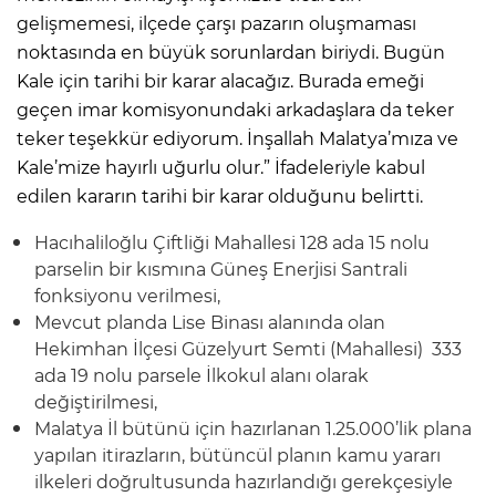
gelişmemesi, ilçede çarşı pazarın oluşmaması
noktasında en büyük sorunlardan biriydi. Bugün
Kale için tarihi bir karar alacağız. Burada emeği
geçen imar komisyonundaki arkadaşlara da teker
teker teşekkür ediyorum. İnşallah Malatya’mıza ve
Kale’mize hayırlı uğurlu olur.” İfadeleriyle kabul
edilen kararın tarihi bir karar olduğunu belirtti.
Hacıhaliloğlu Çiftliği Mahallesi 128 ada 15 nolu
parselin bir kısmına Güneş Enerjisi Santrali
fonksiyonu verilmesi,
Mevcut planda Lise Binası alanında olan
Hekimhan İlçesi Güzelyurt Semti (Mahallesi) 333
ada 19 nolu parsele İlkokul alanı olarak
değiştirilmesi,
Malatya İl bütünü için hazırlanan 1.25.000’lik plana
yapılan itirazların, bütüncül planın kamu yararı
ilkeleri doğrultusunda hazırlandığı gerekçesiyle