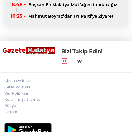
18:48 •
Başkan Er: Malatya Mutfağını tanıtacağız
10:23 •
Mahmut Boyraz’dan İYİ Parti’ye Ziyaret
Bizi Takip Edin!
Gizlilik Politikası
Çerez Politikası
Veri Politikası
Kullanım Şartnamesi
Künye
İletişim