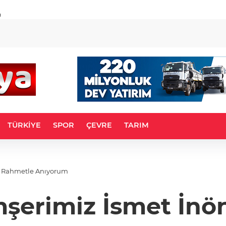
u
TÜRKİYE
SPOR
ÇEVRE
TARIM
yü Rahmetle Anıyorum
mşerimiz İsmet İn