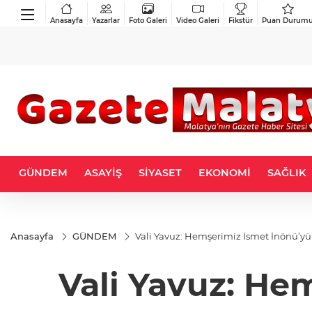
Anasayfa
Yazarlar
Foto Galeri
Video Galeri
Fikstür
Puan Durum
GÜNDEM
ASAYİŞ
SİYASET
EKONOMİ
SAĞLIK
Anasayfa
GÜNDEM
Vali Yavuz: Hemşerimiz İsmet İnönü’
Vali Yavuz: He