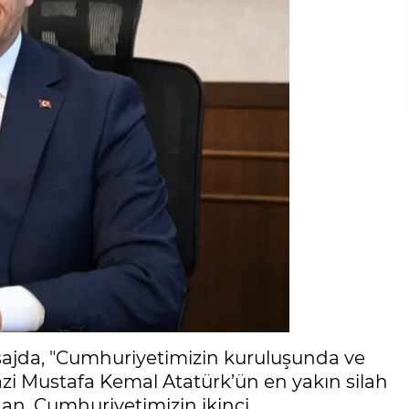
sajda, "Cumhuriyetimizin kuruluşunda ve
zi Mustafa Kemal Atatürk’ün en yakın silah
an, Cumhuriyetimizin ikinci