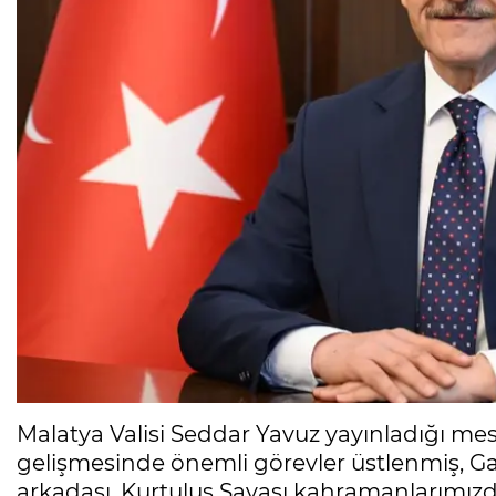
Malatya Valisi Seddar Yavuz yayınladığı me
gelişmesinde önemli görevler üstlenmiş, Ga
arkadaşı, Kurtuluş Savaşı kahramanlarımızd