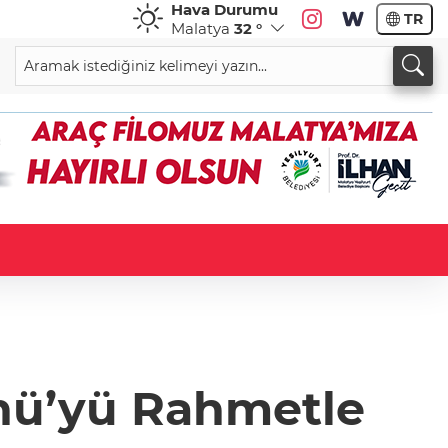
Hava Durumu
TR
Malatya
32 °
önü’yü Rahmetle