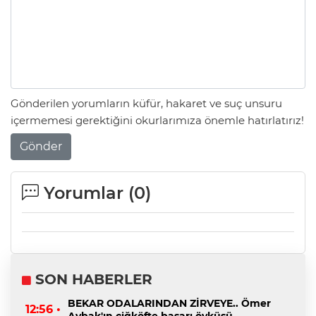
Gönderilen yorumların küfür, hakaret ve suç unsuru
içermemesi gerektiğini okurlarımıza önemle hatırlatırız!
Gönder
Yorumlar (
0
)
SON HABERLER
BEKAR ODALARINDAN ZİRVEYE.. Ömer
12:56 •
Aybak'ın çiğköfte başarı öyküsü