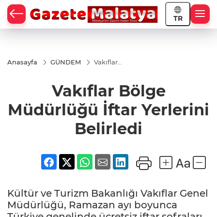
TR
Anasayfa
GÜNDEM
Vakıflar
Bölge
Müdürlüğü
Vakıflar Bölge
İftar
Yerlerini
Belirledi
Müdürlüğü İftar Yerlerini
Belirledi
Kültür ve Turizm Bakanlığı Vakıflar Genel
Müdürlüğü, Ramazan ayı boyunca
Türkiye genelinde ücretsiz iftar sofraları