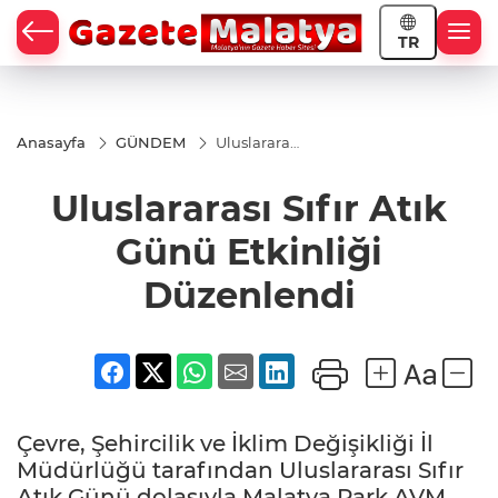
TR
Anasayfa
GÜNDEM
Uluslararası
Sıfır Atık
Günü
Uluslararası Sıfır Atık
Etkinliği
Düzenlendi
Günü Etkinliği
Düzenlendi
Çevre, Şehircilik ve İklim Değişikliği İl
Müdürlüğü tarafından Uluslararası Sıfır
Atık Günü dolasıyla Malatya Park AVM