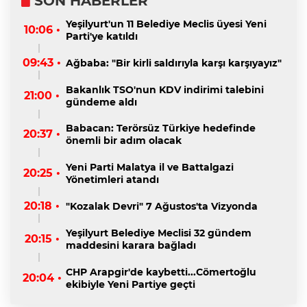
SON HABERLER
Yeşilyurt'un 11 Belediye Meclis üyesi Yeni
10:06 •
Parti'ye katıldı
09:43 •
Ağbaba: "Bir kirli saldırıyla karşı karşıyayız"
Bakanlık TSO'nun KDV indirimi talebini
21:00 •
gündeme aldı
Babacan: Terörsüz Türkiye hedefinde
20:37 •
önemli bir adım olacak
Yeni Parti Malatya il ve Battalgazi
20:25 •
Yönetimleri atandı
20:18 •
"Kozalak Devri" 7 Ağustos'ta Vizyonda
Yeşilyurt Belediye Meclisi 32 gündem
20:15 •
maddesini karara bağladı
CHP Arapgir'de kaybetti...Cömertoğlu
20:04 •
ekibiyle Yeni Partiye geçti