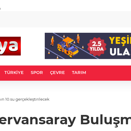
u
TÜRKİYE
SPOR
ÇEVRE
TARIM
n 10.su gerçekleştirilecek
Kervansaray Buluşma