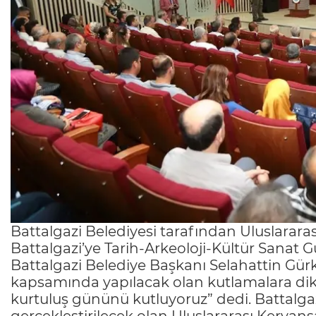
Battalgazi Belediyesi tarafından Uluslarara
Battalgazi’ye Tarih-Arkeoloji-Kültür Sanat G
Battalgazi Belediye Başkanı Selahattin Gür
kapsamında yapılacak olan kutlamalara dik
kurtuluş gününü kutluyoruz” dedi. Battalgaz