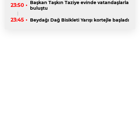
Başkan Taşkın Taziye evinde vatandaşlarla
23:50 •
buluştu
23:45 •
Beydağı Dağ Bisikleti Yarışı kortejle başladı