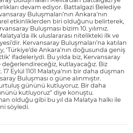
saray Buluşmaları Melita’dan Battalgazi’ye
ırlıkları devam ediyor. Battalgazi Belediye
rvansaray Buluşmaları’nın Ankara’nın
el etkinliklerden biri olduğunu belirterek,
ansaray Buluşması bizim 10. yılımız.
Malatya’da ilk uluslararası nitelikteki ilk ve
esi’dir. Kervansaray Buluşmaları’na katılan
ey, ‘Türkiye’de Ankara’nın doğusunda geniş
ik’ ifadeleriydi. Bu yılda biz, Kervansaray
 değerlendireceğiz, kutlayacağız. Biz
z. 17 Eylül 1101 Malatya’nın bir daha düşman
aray Buluşması o güne alınmıştır.
kurtuluş gününü kutluyoruz. Bir daha
nünü kutluyoruz” diye konuştu.
n olduğu gibi bu yıl da Malatya halkı ile
ni söyledi.