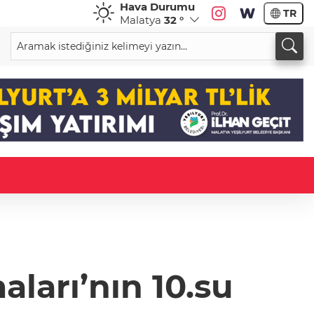
Hava Durumu
TR
Malatya
32 °
ları’nın 10.su