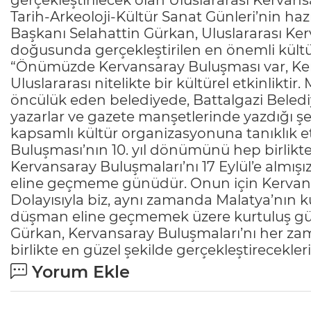
gerçekleştirilecek olan Uluslararası Kervan
Tarih-Arkeoloji-Kültür Sanat Günleri’nin haz
Başkanı Selahattin Gürkan, Uluslararası Ke
doğusunda gerçekleştirilen en önemli kültür
“Önümüzde Kervansaray Buluşması var, Kerv
Uluslararası nitelikte bir kültürel etkinliktir. 
öncülük eden belediyede, Battalgazi Belediy
yazarlar ve gazete manşetlerinde yazdığı ş
kapsamlı kültür organizasyonuna tanıklık ett
Buluşması’nın 10. yıl dönümünü hep birlikte
Kervansaray Buluşmaları’nı 17 Eylül’e almışı
eline geçmeme günüdür. Onun için Kervans
Dolayısıyla biz, aynı zamanda Malatya’nın 
düşman eline geçmemek üzere kurtuluş gü
Gürkan, Kervansaray Buluşmaları’nı her zama
birlikte en güzel şekilde gerçekleştirecekleri
Yorum Ekle