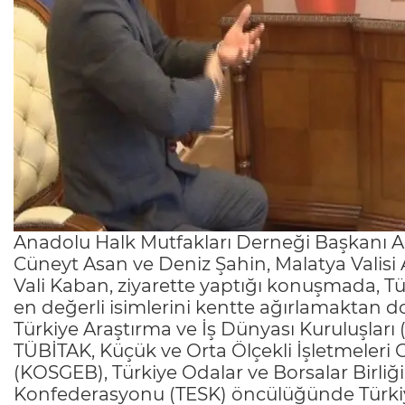
Anadolu Halk Mutfakları Derneği Başkanı Ad
Cüneyt Asan ve Deniz Şahin, Malatya Valisi Al
Vali Kaban, ziyarette yaptığı konuşmada, T
en değerli isimlerini kentte ağırlamaktan d
Türkiye Araştırma ve İş Dünyası Kuruluşları
TÜBİTAK, Küçük ve Orta Ölçekli İşletmeleri 
(KOSGEB), Türkiye Odalar ve Borsalar Birliğ
Konfederasyonu (TESK) öncülüğünde Türkiy