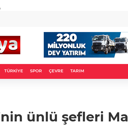
u
TÜRKİYE
SPOR
ÇEVRE
TARIM
nin ünlü şefleri M