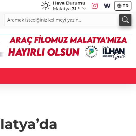
Hava Durumu
TR
Malatya
31 °
alatya’da