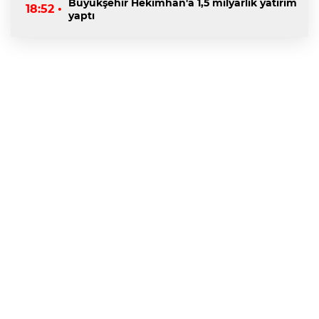
Büyükşehir Hekimhan'a 1,5 milyarlık yatırım
18:52 •
yaptı