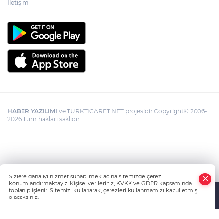
İletişim
HABER YAZILIMI
ve TURKTICARET.NET projesidir Copyright© 2006-
2026 Tüm hakları saklıdır.
Sizlere daha iyi hizmet sunabilmek adına sitemizde çerez
konumlandırmaktayız. Kişisel verileriniz, KVKK ve GDPR kapsamında
toplanıp işlenir. Sitemizi kullanarak, çerezleri kullanmamızı kabul etmiş
olacaksınız.
Anasayfa
Haber Ara
Yazarlar
İhbar Hattı