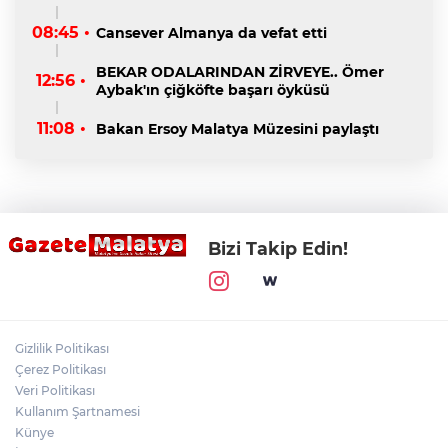
08:45 •
Cansever Almanya da vefat etti
BEKAR ODALARINDAN ZİRVEYE.. Ömer
12:56 •
Aybak'ın çiğköfte başarı öyküsü
11:08 •
Bakan Ersoy Malatya Müzesini paylaştı
Bizi Takip Edin!
Gizlilik Politikası
Çerez Politikası
Veri Politikası
Kullanım Şartnamesi
Künye