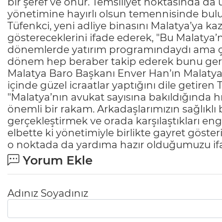
bir şeref ve onur. Temsiliyet noktasında d
yönetimine hayırlı olsun temennisinde bulun
Tüfenkci, yeni adliye binasını Malatya’ya 
göstereceklerini ifade ederek, "Bu Malatya’nı
dönemlerde yatırım programındaydı ama çeş
dönem hep beraber takip ederek bunu gerçe
Malatya Baro Başkanı Enver Han’ın Malatya
içinde güzel icraatlar yaptığını dile getiren 
"Malatya’nın avukat sayısına bakıldığında hız
önemli bir rakam. Arkadaşlarımızın sağlıklı 
gerçekleştirmek ve orada karşılaştıkları e
elbette ki yönetimiyle birlikte gayret göster
o noktada da yardıma hazır olduğumuzu ifad
Yorum Ekle
Adınız Soyadınız