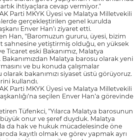
rtık ihtiyaçlara cevap vermiyor."
K Parti MKYK Üyesi ve Malatya Milletvekili
lerde gerçekleştirilen genel kurulda
kanı Enver Han’ı ziyaret etti.
den Han, "Baromuzun gururu, üyesi, bizim
 sahnesine yetiştirmiş olduğu, en yüksek
e Ticaret eski Bakanımız, Malatya
ruz. Bakanımızdan Malatya barosu olarak yeni
rmasını ve bu konuda çalışmalar
u olarak bakanımızı siyaset üstü görüyoruz.
ini kullandı.
K Parti MKYK Üyesi ve Malatya Milletvekili
aşkanlığı’na seçilen Enver Han’a görevinde
etiren Tüfenkci, "Yılarca Malatya barosunun
büyük onur ve şeref duyduk. Malatya
ıyla da hak ve hukuk mücadelesinde öne
 baroda kayıtlı olmak ve görev yapmak ayrı