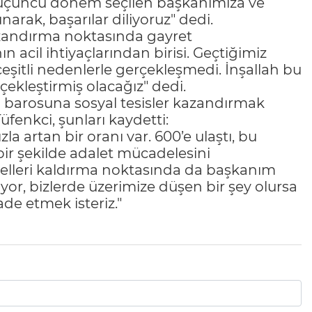
a üçüncü dönem seçilen başkanımıza ve
arak, başarılar diliyoruz" dedi.
kazandırma noktasında gayret
n acil ihtiyaçlarından birisi. Geçtiğimiz
itli nedenlerle gerçekleşmedi. İnşallah bu
kleştirmiş olacağız" dedi.
 barosuna sosyal tesisler kazandırmak
Tüfenkci, şunları kaydetti:
la artan bir oranı var. 600’e ulaştı, bu
bir şekilde adalet mücadelesini
ngelleri kaldırma noktasında da başkanım
iyor, bizlerde üzerimize düşen bir şey olursa
e etmek isteriz."