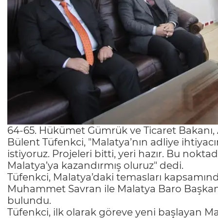
64-65. Hükümet Gümrük ve Ticaret Bakanı, A
Bülent Tüfenkci, "Malatya’nın adliye ihtiyac
istiyoruz. Projeleri bitti, yeri hazır. Bu 
Malatya’ya kazandırmış oluruz" dedi.
Tüfenkci, Malatya’daki temasları kapsamın
Muhammet Savran ile Malatya Baro Başkanı 
bulundu.
Tüfenkci, ilk olarak göreve yeni başlayan