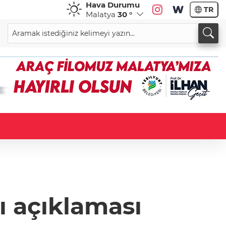
Hava Durumu
TR
Malatya
30 °
ı açıklaması