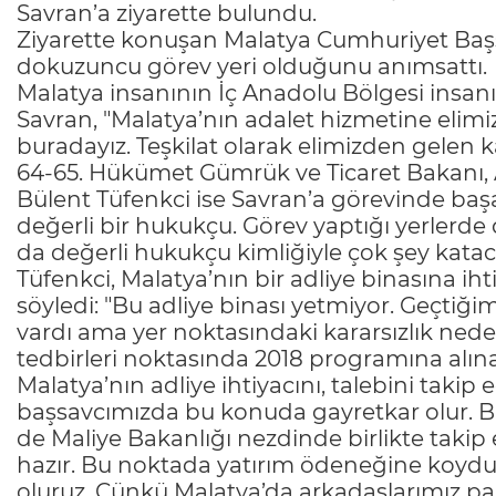
Savran’a ziyarette bulundu.
Ziyarette konuşan Malatya Cumhuriyet Baş
dokuzuncu görev yeri olduğunu anımsattı.
Malatya insanının İç Anadolu Bölgesi insanı
Savran, "Malatya’nın adalet hizmetine elim
buradayız. Teşkilat olarak elimizden gelen ka
64-65. Hükümet Gümrük ve Ticaret Bakanı, A
Bülent Tüfenkci ise Savran’a görevinde başa
değerli bir hukukçu. Görev yaptığı yerlerde
da değerli hukukçu kimliğiyle çok şey kata
Tüfenkci, Malatya’nın bir adliye binasına ih
söyledi: "Bu adliye binası yetmiyor. Geçti
vardı ama yer noktasındaki kararsızlık nede
tedbirleri noktasında 2018 programına alın
Malatya’nın adliye ihtiyacını, talebini takip
başsavcımızda bu konuda gayretkar olur. B
de Maliye Bakanlığı nezdinde birlikte takip ed
hazır. Bu noktada yatırım ödeneğine koy
oluruz. Çünkü Malatya’da arkadaşlarımız par