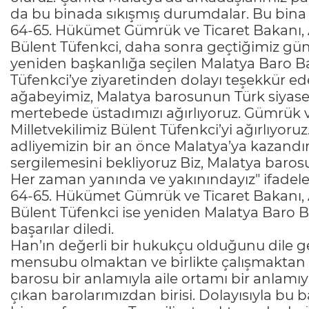
da bu binada sıkışmış durumdalar. Bu bina a
64-65. Hükümet Gümrük ve Ticaret Bakanı, A
Bülent Tüfenkci, daha sonra geçtiğimiz gün
yeniden başkanlığa seçilen Malatya Baro Baş
Tüfenkci’ye ziyaretinden dolayı teşekkür e
ağabeyimiz, Malatya barosunun Türk siyaset
mertebede üstadımızı ağırlıyoruz. Gümrük v
Milletvekilimiz Bülent Tüfenkci’yi ağırlıyo
adliyemizin bir an önce Malatya’ya kazandı
sergilemesini bekliyoruz Biz, Malatya baros
Her zaman yanında ve yakınındayız" ifadeler
64-65. Hükümet Gümrük ve Ticaret Bakanı, A
Bülent Tüfenkci ise yeniden Malatya Baro B
başarılar diledi.
Han’ın değerli bir hukukçu olduğunu dile g
mensubu olmaktan ve birlikte çalışmaktan 
barosu bir anlamıyla aile ortamı bir anlam
çıkan barolarımızdan birisi. Dolayısıyla bu