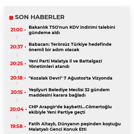
SON HABERLER
Bakanlık TSO'nun KDV indirimi talebini
21:00 •
gündeme aldı
Babacan: Terörsüz Türkiye hedefinde
20:37 •
önemli bir adım olacak
Yeni Parti Malatya il ve Battalgazi
20:25 •
Yönetimleri atandı
20:18 •
"Kozalak Devri" 7 Ağustos'ta Vizyonda
Yeşilyurt Belediye Meclisi 32 gündem
20:15 •
maddesini karara bağladı
CHP Arapgir'de kaybetti...Cömertoğlu
20:04 •
ekibiyle Yeni Partiye geçti
Fatih Altaylı, Dünyanın peşinden koştuğu
19:58 •
Malatyalı Genci Konuk Etti