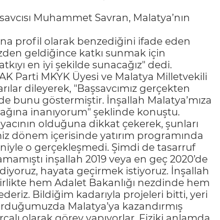
savcısı Muhammet Savran, Malatya’nın
na profil olarak benzediğini ifade eden
izden geldiğince katkı sunmak için
tkıyı en iyi şekilde sunacağız" dedi.
K Parti MKYK Üyesi ve Malatya Milletvekili
rılar dileyerek, "Başsavcımız gerçekten
 de bunu göstermiştir. İnşallah Malatya’mıza
cağına inanıyorum" şeklinde konuştu.
tiyacının olduğuna dikkat çekerek, şunları
ğimiz dönem içerisinde yatırım programında
niyle o gerçekleşmedi. Şimdi de tasarruf
amamıştı inşallah 2019 veya en geç 2020’de
 ediyoruz, hayata geçirmek istiyoruz. İnşallah
irlikte hem Adalet Bakanlığı nezdinde hem
eriz. Bildiğim kadarıyla projeleri bitti, yeri
durduğumuzda Malatya’ya kazandırmış
çalı olarak görev yapıyorlar. Fiziki anlamda