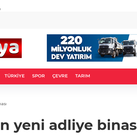
u
TÜRKİYE
SPOR
ÇEVRE
TARIM
ması
n yeni adliye binas